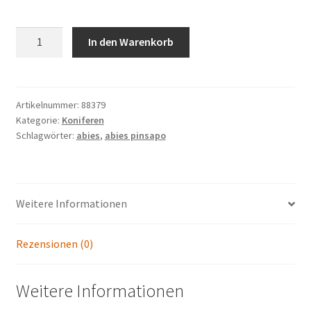
ABIES
In den Warenkorb
pinsapo
'Aurea'
Menge
Artikelnummer:
88379
Kategorie:
Koniferen
Schlagwörter:
abies
,
abies pinsapo
Weitere Informationen
Rezensionen (0)
Weitere Informationen