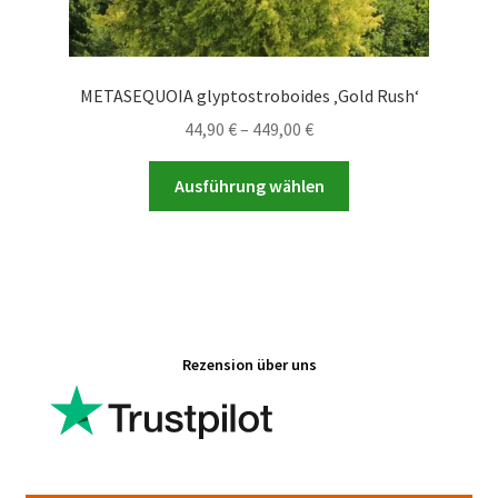
METASEQUOIA glyptostroboides ‚Gold Rush‘
Preisspanne:
44,90
€
–
449,00
€
44,90 €
Dieses
bis
Ausführung wählen
Produkt
449,00 €
weist
mehrere
Varianten
auf.
Die
Rezension über uns
Optionen
können
auf
der
Produktseite