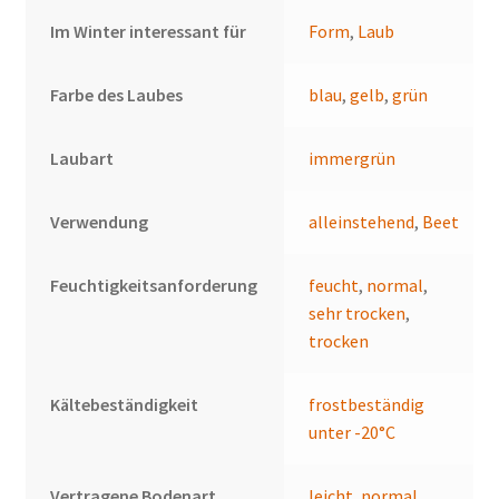
Im Winter interessant für
Form
,
Laub
Farbe des Laubes
blau
,
gelb
,
grün
Laubart
immergrün
Verwendung
alleinstehend
,
Beet
Feuchtigkeitsanforderung
feucht
,
normal
,
sehr trocken
,
trocken
Kältebeständigkeit
frostbeständig
unter -20°C
Vertragene Bodenart
leicht
,
normal
,