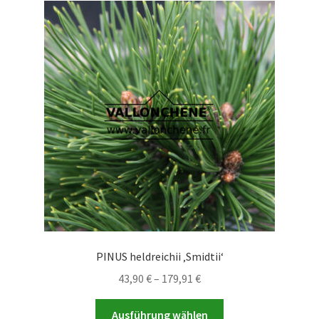
PINUS heldreichii ‚Smidtii‘
Preisspanne:
43,90
€
–
179,91
€
43,90 €
Dieses
bis
Ausführung wählen