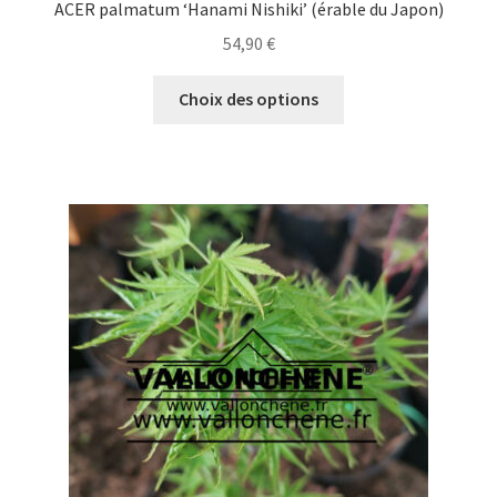
ACER palmatum ‘Hanami Nishiki’ (érable du Japon)
54,90
€
Ce
Choix des options
produit
a
plusieurs
variations.
Les
options
peuvent
être
choisies
sur
la
page
du
produit