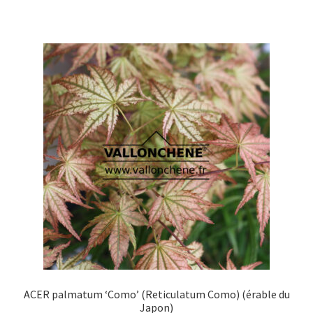
a
à
plusieurs
159,90 €
variations.
Les
options
peuvent
être
choisies
sur
la
page
du
produit
ACER palmatum ‘Como’ (Reticulatum Como) (érable du
Japon)