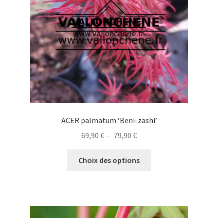
choisies
sur
la
page
du
produit
ACER palmatum ‘Beni-zashi’
Plage
69,90
€
–
79,90
€
de
Ce
prix :
Choix des options
produit
69,90 €
a
à
plusieurs
79,90 €
variations.
Les