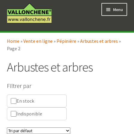
Aller
Aller
Menu
à
au
la
contenu
navigation
Ouvrir
Vente en ligne
le
Home
»
Vente en ligne
»
Pépinière
»
Arbustes et arbres
»
Ouvrir
Coaching pour le jardin
menu
Page 2
le
enfant
menu
Arbustes et arbres
enfant
Filtrer par
En stock
Indisponible