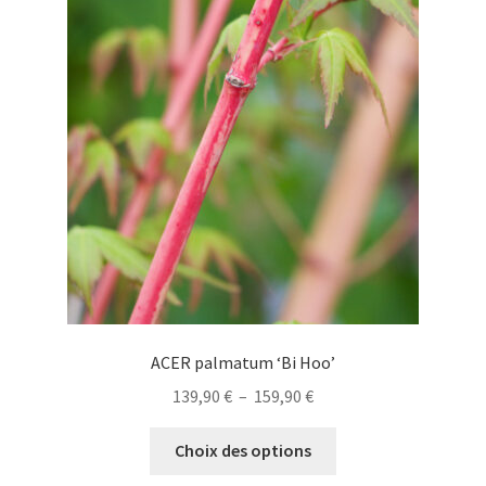
options
peuvent
être
choisies
sur
la
page
du
produit
ACER palmatum ‘Bi Hoo’
Plage
139,90
€
–
159,90
€
de
Ce
prix :
Choix des options
produit
139,90 €