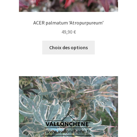
ACER palmatum ‘Atropurpureum’
49,90
€
Ce
Choix des options
produit
a
plusieurs
variations.
Les
options
peuvent
être
choisies
sur
la
page