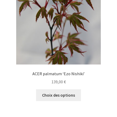
être
choisies
sur
la
page
du
produit
ACER palmatum ‘Ezo Nishiki’
139,00
€
Ce
Choix des options
produit
a
plusieurs