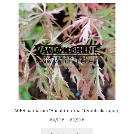
variations.
Les
options
peuvent
être
choisies
sur
la
page
du
produit
ACER palmatum ‘Hanabi-no-mai’ (érable du Japon)
Plage
64,90
€
–
69,90
€
de
Ce