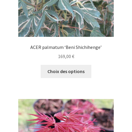
du
produit
ACER palmatum ‘Beni Shichihenge’
169,00
€
Ce
Choix des options
produit
a
plusieurs
variations.
Les
options
peuvent
être