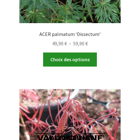
ACER palmatum ‘Dissectum’
Plage
49,90
€
–
59,90
€
de
Ce
prix :
Choix des options
produit
49,90 €
a
à
plusieurs
59,90 €
variations.
Les
options
peuvent
être
choisies
sur