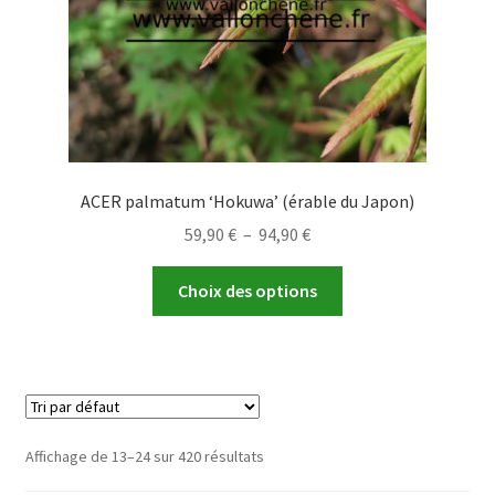
page
du
produit
ACER palmatum ‘Hokuwa’ (érable du Japon)
Plage
59,90
€
–
94,90
€
de
Ce
prix :
Choix des options
produit
59,90 €
a
à
plusieurs
94,90 €
variations.
Les
options
Affichage de 13–24 sur 420 résultats
peuvent