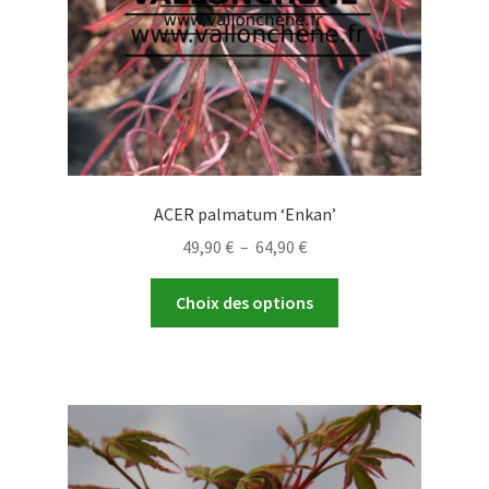
la
page
du
produit
ACER palmatum ‘Enkan’
Plage
49,90
€
–
64,90
€
de
Ce
prix :
Choix des options
produit
49,90 €
a
à
plusieurs
64,90 €
variations.
Les
options
peuvent