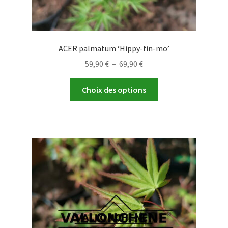
ACER palmatum ‘Hippy-fin-mo’
Plage
59,90
€
–
69,90
€
de
Ce
prix :
Choix des options
produit
59,90 €
a
à
plusieurs
69,90 €
variations.
Les
options
peuvent
être
choisies
sur
la