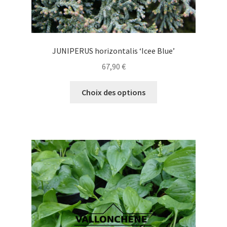
JUNIPERUS horizontalis ‘Icee Blue’
67,90
€
Ce
Choix des options
produit
a
plusieurs
variations.
Les
options
peuvent
être
choisies
sur
la