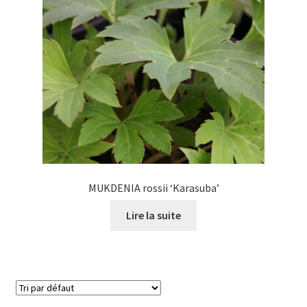
être
choisies
sur
la
page
du
produit
MUKDENIA rossii ‘Karasuba’
Lire la suite