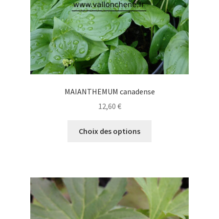
page
du
produit
MAIANTHEMUM canadense
12,60
€
Ce
Choix des options
produit
a
plusieurs
variations.
Les
options
peuvent