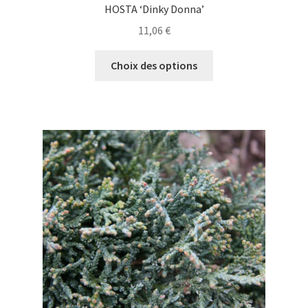
HOSTA ‘Dinky Donna’
11,06
€
Ce
Choix des options
produit
a
plusieurs
variations.
Les
options
peuvent
être
choisies
sur
la
page
du
produit