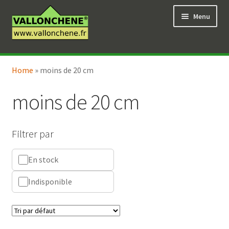
Aller
Aller
Menu
à
au
la
contenu
navigation
Ouvrir
Vente en ligne
le
Home
»
moins de 20 cm
Ouvrir
Coaching pour le jardin
menu
le
enfant
moins de 20 cm
menu
enfant
Filtrer par
En stock
Indisponible