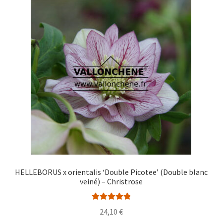
Les
options
peuvent
être
choisies
sur
la
page
du
produit
HELLEBORUS x orientalis ‘Double Picotee’ (Double blanc
veiné) – Christrose
Note
5.00
sur
24,10
€
5