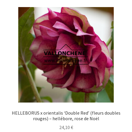
variations.
Les
options
peuvent
être
choisies
sur
la
page
du
produit
HELLEBORUS x orientalis ‘Double Red’ (fleurs doubles
rouges) – hellébore, rose de Noël
24,10
€