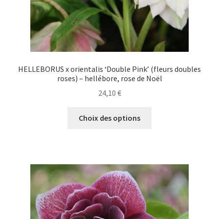
du
produit
HELLEBORUS x orientalis ‘Double Pink’ (fleurs doubles
roses) – hellébore, rose de Noël
24,10
€
Ce
Choix des options
produit
a
plusieurs
variations.
Les
options
peuvent
être