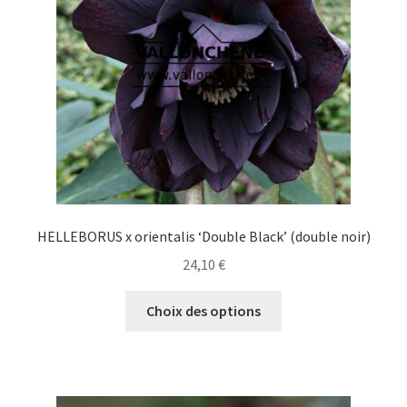
choisies
sur
la
page
du
produit
HELLEBORUS x orientalis ‘Double Black’ (double noir)
24,10
€
Ce
Choix des options
produit
a
plusieurs
variations.