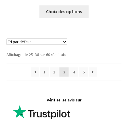
Ce
Choix des options
produit
a
plusieurs
variations.
Les
options
Affichage de 25–36 sur 60 résultats
peuvent
être
1
2
3
4
5
choisies
sur
la
page
Vérifiez les avis sur
du
produit