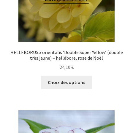
page
du
produit
HELLEBORUS x orientalis ‘Double Super Yellow’ (double
très jaune) – hellébore, rose de Noël
24,10
€
Ce
Choix des options
produit
a
plusieurs
variations.
Les
options
peuvent