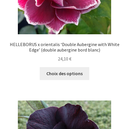
du
produit
HELLEBORUS x orientalis ‘Double Aubergine with White
Edge’ (double aubergine bord blanc)
24,10
€
Ce
Choix des options
produit
a
plusieurs
variations.
Les
options
peuvent
être