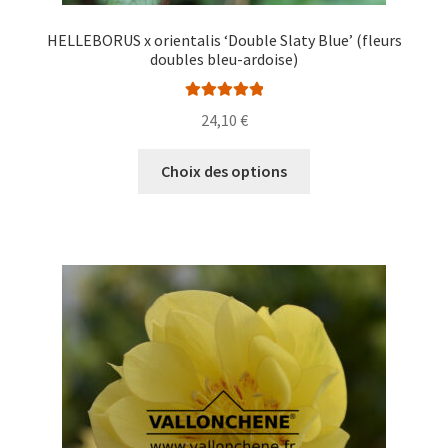
HELLEBORUS x orientalis ‘Double Slaty Blue’ (fleurs
doubles bleu-ardoise)
Note
5.00
sur
24,10
€
5
Ce
Choix des options
produit
a
plusieurs
variations.
Les
options
peuvent
être
choisies
sur
la