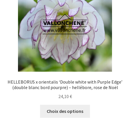
être
choisies
sur
la
page
du
produit
HELLEBORUS x orientalis ‘Double white with Purple Edge’
(double blanc bord pourpre) – hellébore, rose de Noël
24,10
€
Ce
Choix des options
produit
a
plusieurs