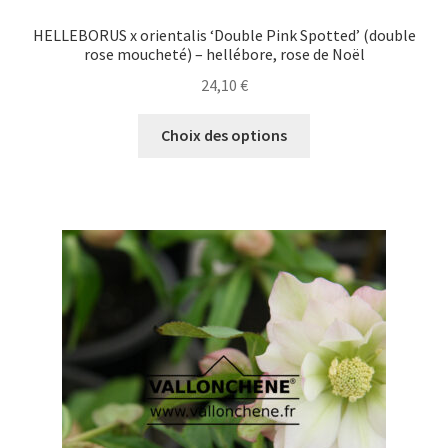
HELLEBORUS x orientalis ‘Double Pink Spotted’ (double
rose moucheté) – hellébore, rose de Noël
24,10
€
Ce
Choix des options
produit
a
plusieurs
variations.
Les
options
peuvent
être
choisies
sur
la
page