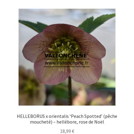
variations.
Les
options
peuvent
être
choisies
sur
la
page
du
produit
HELLEBORUS x orientalis ‘Peach Spotted’ (pêche
moucheté) – hellébore, rose de Noël
18,99
€