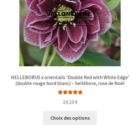
choisies
sur
la
page
du
produit
HELLEBORUS x orientalis ‘Double Red with White Edge’
(double rouge bord blanc) – hellébore, rose de Noël
Note
5.00
sur
24,10
€
5
Ce
Choix des options
produit
a
plusieurs