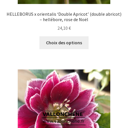
HELLEBORUS x orientalis ‘Double Apricot’ (double abricot)
– hellébore, rose de Noël
24,10
€
Ce
Choix des options
produit
a
plusieurs
variations.
Les
options
peuvent
être
choisies
sur
la
page