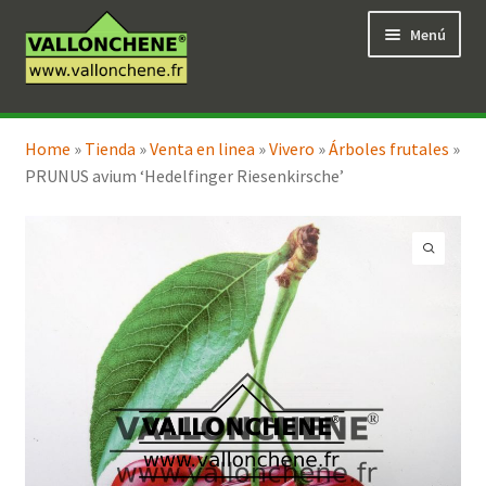
Ir
Ir
Menú
a
al
la
contenido
navegación
Expandi
Tienda en línea
el
Home
»
Tienda
»
Venta en linea
»
Vivero
»
Árboles frutales
»
menú
PRUNUS avium ‘Hedelfinger Riesenkirsche’
hijo