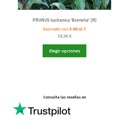
PRUNUS lusitanica ‘Brenelia’ (R)
Valorado con
5.00
de 5
59,90
€
Este
Elegir opciones
producto
tiene
múltiples
variantes.
Las
opciones
Consulta las reseñas en
se
pueden
elegir
en
la