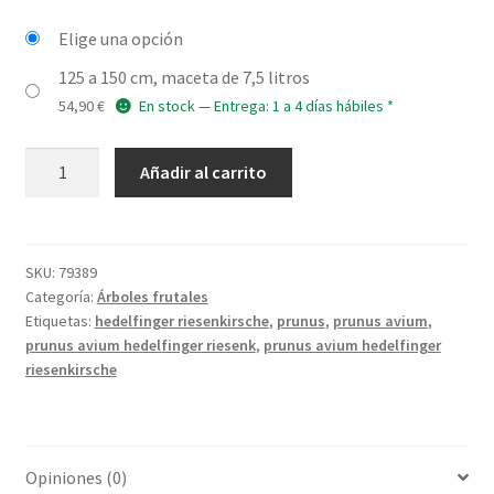
Elige una opción
125 a 150 cm, maceta de 7,5 litros
54,90
€
En stock — Entrega: 1 a 4 días hábiles *
PRUNUS
Añadir al carrito
avium
'Hedelfinger
Riesenkirsche'
cantidad
SKU:
79389
Categoría:
Árboles frutales
Etiquetas:
hedelfinger riesenkirsche
,
prunus
,
prunus avium
,
prunus avium hedelfinger riesenk
,
prunus avium hedelfinger
riesenkirsche
Opiniones (0)