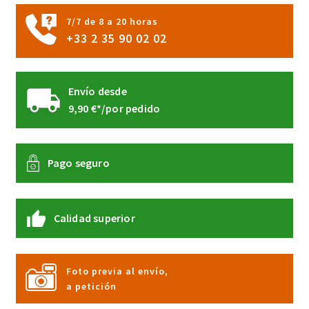
página
7/7 de 8 a 20 horas
de
+33 2 35 90 02 02
producto
Envío desde
9,90 €*/por pedido
Pago seguro
Calidad superior
Foto previa al envío,
a petición