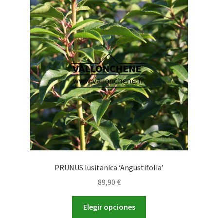
PRUNUS lusitanica ‘Angustifolia’
89,90
€
Este
Elegir opciones
producto