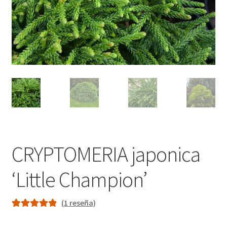
CRYPTOMERIA japonica
‘Little Champion’
(
1
reseña)
Valorado con
1