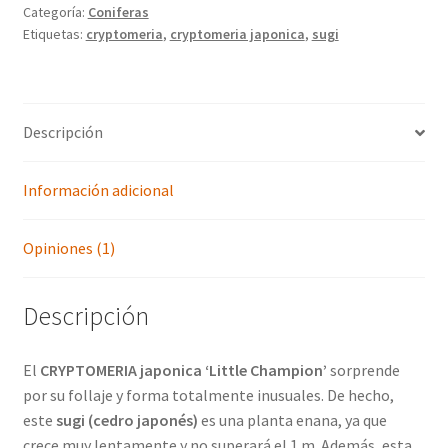
Categoría:
Coniferas
Etiquetas:
cryptomeria
,
cryptomeria japonica
,
sugi
Descripción
Información adicional
Opiniones (1)
Descripción
El
CRYPTOMERIA japonica ‘Little Champion’
sorprende
por su follaje y forma totalmente inusuales. De hecho,
este
sugi (cedro japonés)
es una planta enana, ya que
crece muy lentamente y no superará el 1 m. Además, esta