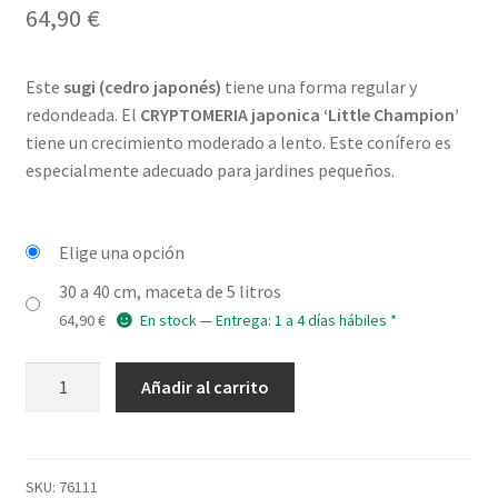
5.00
de 5 en
64,90
€
base a
valoración de
un cliente
Este
sugi (cedro japonés)
tiene una forma regular y
redondeada. El
CRYPTOMERIA japonica ‘Little Champion’
tiene un crecimiento moderado a lento. Este conífero es
especialmente adecuado para jardines pequeños.
Elige una opción
30 a 40 cm, maceta de 5 litros
64,90
€
En stock — Entrega: 1 a 4 días hábiles *
CRYPTOMERIA
Añadir al carrito
japonica
'Little
Champion'
cantidad
SKU:
76111