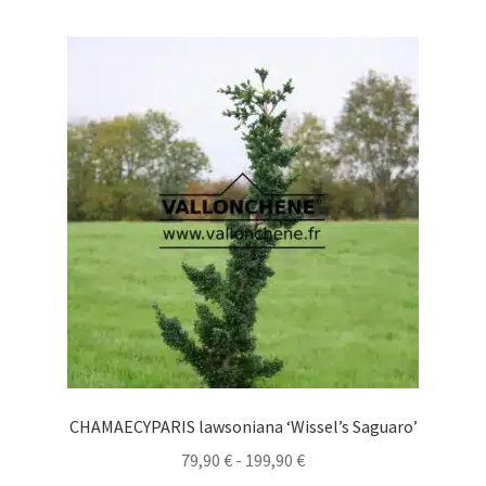
múltiples
hasta
variantes.
94,90 €
Las
opciones
se
pueden
elegir
en
la
página
de
producto
CHAMAECYPARIS lawsoniana ‘Wissel’s Saguaro’
Rango
79,90
€
-
199,90
€
de