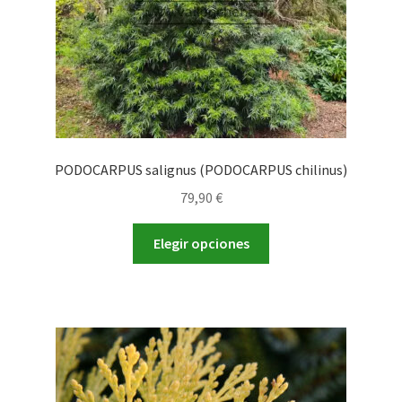
PODOCARPUS salignus (PODOCARPUS chilinus)
79,90
€
Este
Elegir opciones
producto
tiene
múltiples
variantes.
Las
opciones
se