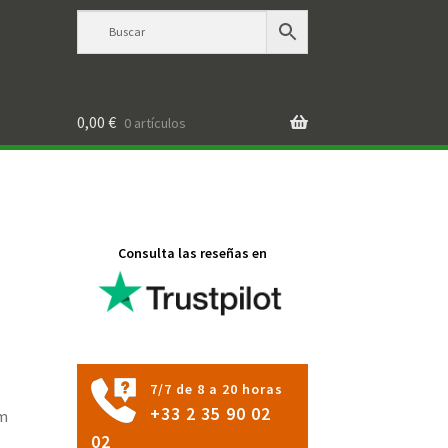
0,00
€
0 artículos
Consulta las reseñas en
7/7 de 8 a 20 horas
+33 2 35 90 02
cm
02