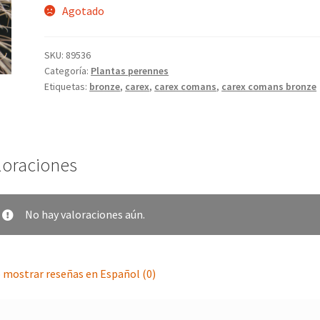
Agotado
SKU:
89536
Categoría:
Plantas perennes
Etiquetas:
bronze
,
carex
,
carex comans
,
carex comans bronze
loraciones
No hay valoraciones aún.
 mostrar reseñas en Español (0)