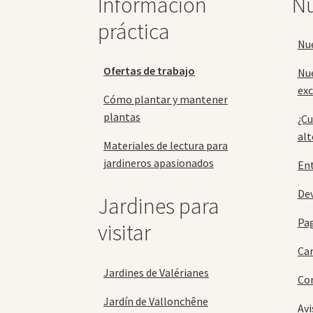
Información
Nu
en
la
práctica
página
Nu
de
producto
Ofertas de trabajo
Nu
exc
Cómo plantar y mantener
plantas
¿Cu
alt
Materiales de lectura para
jardineros apasionados
En
Dev
Jardines para
Pa
visitar
Car
Jardines de Valérianes
Con
Jardín de Vallonchêne
Avi