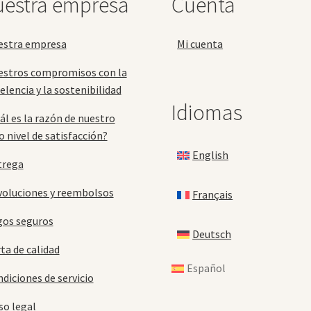
estra empresa
Cuenta
estra empresa
Mi cuenta
estros compromisos con la
elencia y la sostenibilidad
Idiomas
ál es la razón de nuestro
o nivel de satisfacción?
English
trega
oluciones y reembolsos
Français
gos seguros
Deutsch
ta de calidad
Español
diciones de servicio
so legal