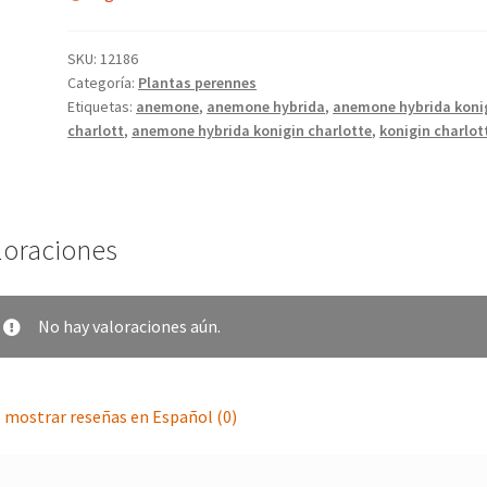
SKU:
12186
Categoría:
Plantas perennes
Etiquetas:
anemone
,
anemone hybrida
,
anemone hybrida koni
charlott
,
anemone hybrida konigin charlotte
,
konigin charlot
loraciones
No hay valoraciones aún.
 mostrar reseñas en Español (0)