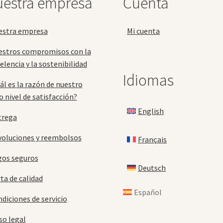
estra empresa
Cuenta
estra empresa
Mi cuenta
estros compromisos con la
elencia y la sostenibilidad
Idiomas
ál es la razón de nuestro
o nivel de satisfacción?
English
trega
oluciones y reembolsos
Français
gos seguros
Deutsch
ta de calidad
Español
diciones de servicio
so legal