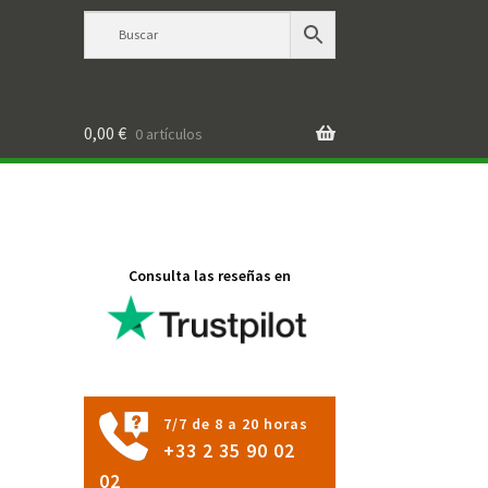
0,00
€
0 artículos
Consulta las reseñas en
7/7 de 8 a 20 horas
+33 2 35 90 02
02