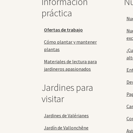
Información
Nu
en
la
práctica
página
Nu
de
producto
Ofertas de trabajo
Nu
exc
Cómo plantar y mantener
plantas
¿Cu
alt
Materiales de lectura para
jardineros apasionados
En
Dev
Jardines para
Pa
visitar
Car
Jardines de Valérianes
Con
Jardín de Vallonchêne
Avi