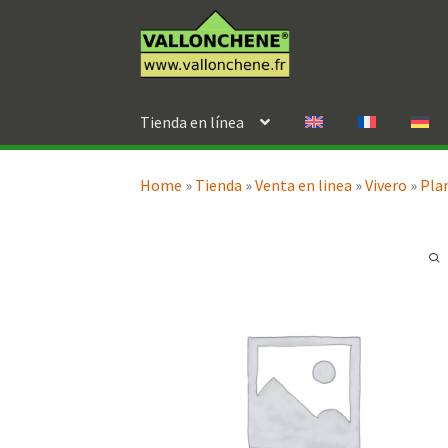
Ir
Ir
a
al
la
contenido
navegación
Tienda en línea
Home
»
Tienda
»
Venta en linea
»
Vivero
»
Pla