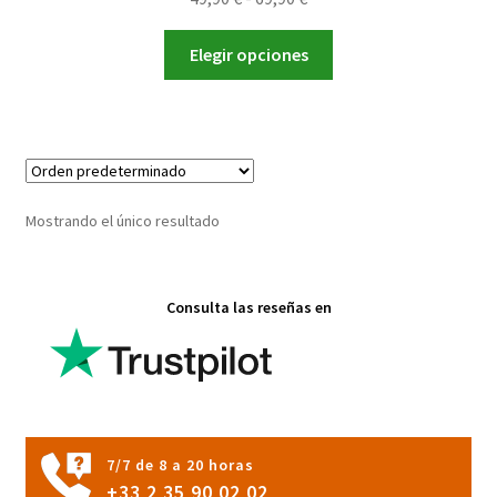
de
Este
precios:
Elegir opciones
producto
desde
tiene
49,90 €
múltiples
hasta
variantes.
69,90 €
Las
opciones
Mostrando el único resultado
se
pueden
elegir
Consulta las reseñas en
en
la
página
de
producto
7/7 de 8 a 20 horas
+33 2 35 90 02 02