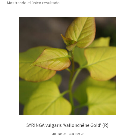
Mostrando el único resultado
SYRINGA vulgaris ‘Vallonchêne Gold’ (R)
Rango
49,90
€
-
69,90
€