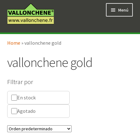
Ir
Ir
Menú
a
al
la
contenido
navegación
Expandi
Tienda en línea
el
Home
»
vallonchene gold
menú
hijo
vallonchene gold
Filtrar por
En stock
Agotado