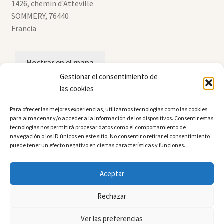
1426, chemin d'Atteville
SOMMERY
,
76440
Francia
Mostrar en el mapa
Gestionar el consentimiento de
las cookies
+33 (0)2.35.90.02.02
Para ofrecer las mejores experiencias, utilizamos tecnologías como las cookies
para almacenar y/o acceder a la información de los dispositivos. Consentir estas
tecnologías nos permitirá procesar datos como el comportamiento de
navegación o los ID únicos en este sitio. No consentir o retirar el consentimiento
Enviar un mensaje
puede tener un efecto negativo en ciertas características y funciones.
Aceptar
Rechazar
© Vallonchêne 2024
Ver las preferencias