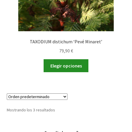
de
producto
TAXODIUM distichum ‘Pevé Minaret’
79,90
€
Este
Elegir opciones
producto
tiene
múltiples
variantes.
Las
opciones
Mostrando los 3 resultados
se
pueden
elegir