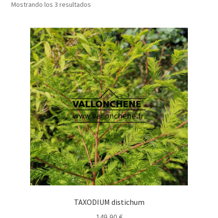
Mostrando los 3 resultados
TAXODIUM distichum
149,90
€