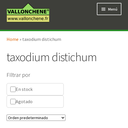
Ir
Ir
Menú
a
al
la
contenido
navegación
Expandi
Tienda en línea
el
Home
»
taxodium distichum
menú
hijo
taxodium distichum
Filtrar por
En stock
Agotado