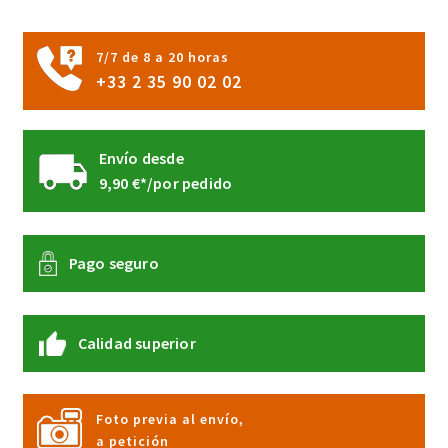
de
producto
7/7 de 8 a 20 horas
+33 2 35 90 02 02
Envío desde
9,90 €*/por pedido
Pago seguro
Calidad superior
Foto previa al envío,
a petición