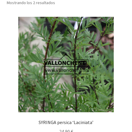
Mostrando los 2 resultados
SYRINGA persica ‘Laciniata’
24,90
€