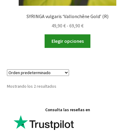
SYRINGA vulgaris ‘Vallonchêne Gold’ (R)
Rango
49,90
€
-
69,90
€
de
Este
precios:
Elegir opciones
producto
desde
tiene
49,90 €
múltiples
hasta
variantes.
69,90 €
Las
opciones
Mostrando los 2 resultados
se
pueden
elegir
Consulta las reseñas en
en
la
página