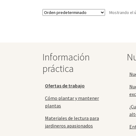
variantes.
Mostrando el ú
Las
opciones
se
pueden
elegir
en
la
Información
Nu
página
práctica
de
producto
Nu
Ofertas de trabajo
Nu
exc
Cómo plantar y mantener
plantas
¿Cu
alt
Materiales de lectura para
jardineros apasionados
En