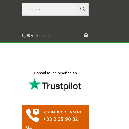
0,00
€
0 artículos
Consulta las reseñas en
7/7 de 8 a 20 horas
+33 2 35 90 02
02