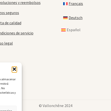
oluciones y reembolsos
Français
gos seguros
Deutsch
ta de calidad
Español
diciones de servicio
so legal
ara almacenar
rmitirá
. No
cterísticas y
© Vallonchêne 2024