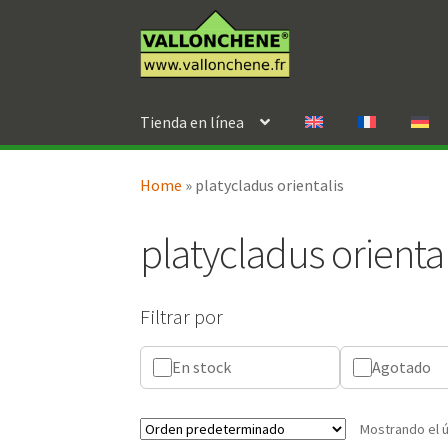
Ir
Ir
a
al
la
contenido
navegación
Tienda en línea
Home
»
platycladus orientalis
platycladus oriental
Filtrar por
En stock
Agotado
Mostrando el ú