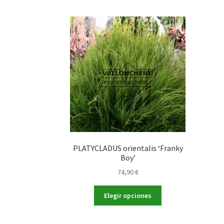
PLATYCLADUS orientalis ‘Franky
Boy’
74,90
€
Este
Elegir opciones
producto
tiene
múltiples