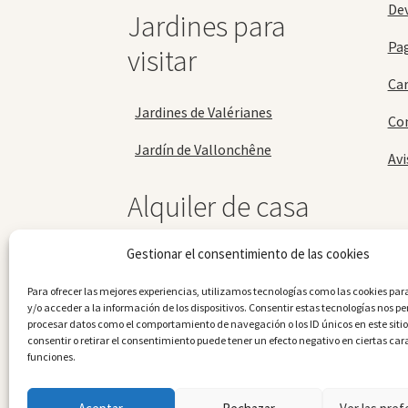
Dev
Jardines para
Pa
visitar
Car
Jardines de Valérianes
Con
Jardín de Vallonchêne
Avi
Alquiler de casa
rural
Gestionar el consentimiento de las cookies
Casa rural de Vallonchêne
Para ofrecer las mejores experiencias, utilizamos tecnologías como las cookies p
y/o acceder a la información de los dispositivos. Consentir estas tecnologías nos pe
procesar datos como el comportamiento de navegación o los ID únicos en este sitio
consentir o retirar el consentimiento puede tener un efecto negativo en ciertas cara
funciones.