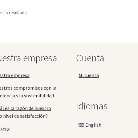
nico resultado
estra empresa
Cuenta
estra empresa
Mi cuenta
estros compromisos con la
elencia y la sostenibilidad
Idiomas
ál es la razón de nuestro
o nivel de satisfacción?
English
trega