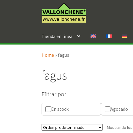
Ir
Ir
a
al
la
contenido
navegación
Tienda en línea
Home
»
fagus
fagus
Filtrar por
En stock
Agotado
Mostrando los