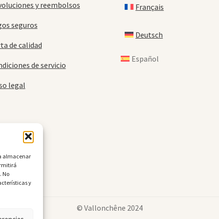
oluciones y reembolsos
Français
gos seguros
Deutsch
ta de calidad
Español
diciones de servicio
so legal
ara almacenar
rmitirá
. No
cterísticas y
© Vallonchêne 2024