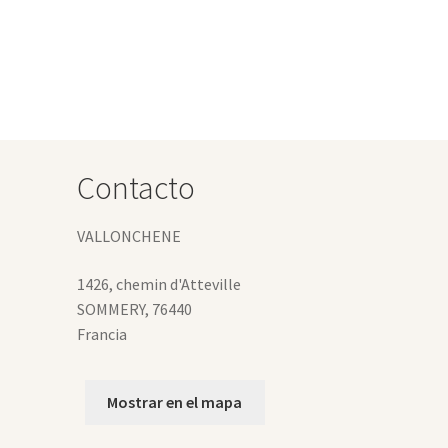
iantes.
s
ciones
eden
gir
Contacto
gina
VALLONCHENE
oducto
1426, chemin d'Atteville
SOMMERY
,
76440
Francia
Mostrar en el mapa