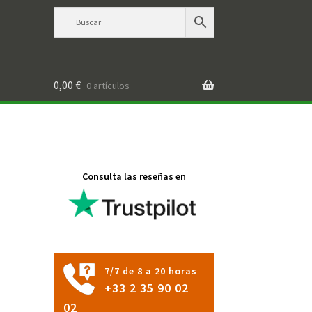
0,00
€
0 artículos
Consulta las reseñas en
7/7 de 8 a 20 horas
+33 2 35 90 02
02