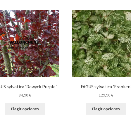
US sylvatica ‘Dawyck Purple’
FAGUS sylvatica ‘Franken
84,90
€
129,90
€
Este
Es
Elegir opciones
Elegir opciones
producto
pr
tiene
tie
múltiples
múl