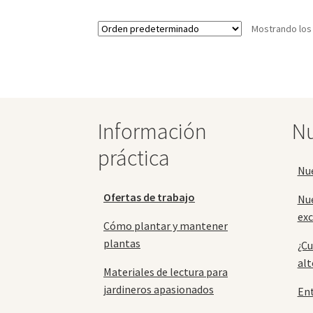
Las
opciones
Mostrando los
se
pueden
elegir
en
la
página
Información
Nu
de
producto
práctica
Nu
Ofertas de trabajo
Nu
exc
Cómo plantar y mantener
plantas
¿Cu
alt
Materiales de lectura para
jardineros apasionados
En