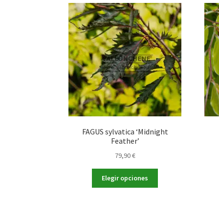
variantes.
79,90 €
Las
opciones
se
pueden
elegir
en
la
página
de
producto
FAGUS sylvatica ‘Midnight
Feather’
79,90
€
Este
Elegir opciones
producto
tiene
múltiples
variantes.