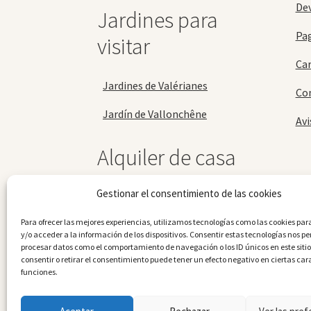
Dev
Jardines para
Pa
visitar
Car
Jardines de Valérianes
Con
Jardín de Vallonchêne
Avi
Alquiler de casa
rural
Gestionar el consentimiento de las cookies
Casa rural de Vallonchêne
Para ofrecer las mejores experiencias, utilizamos tecnologías como las cookies p
y/o acceder a la información de los dispositivos. Consentir estas tecnologías nos pe
procesar datos como el comportamiento de navegación o los ID únicos en este sitio
consentir o retirar el consentimiento puede tener un efecto negativo en ciertas cara
funciones.