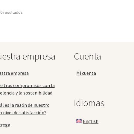
opciones
var
 6 resultados
se
La
pueden
op
elegir
se
en
pu
la
ele
página
en
de
la
estra empresa
Cuenta
producto
pá
de
pr
estra empresa
Mi cuenta
estros compromisos con la
elencia y la sostenibilidad
Idiomas
ál es la razón de nuestro
o nivel de satisfacción?
English
trega