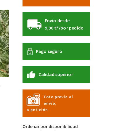
Envío desde
9,90 €*/por pedido
Pago seguro
Calidad superior
’
Foto previa al
envío,
te
a petición
oducto
ne
tiples
Ordenar por disponibilidad