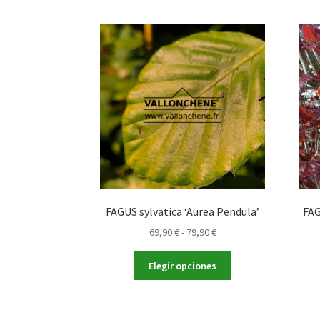
FAGUS sylvatica ‘Aurea Pendula’
FAG
Rango
69,90
€
-
79,90
€
de
Este
precios:
Elegir opciones
producto
desde
tiene
69,90 €
múltiples
hasta