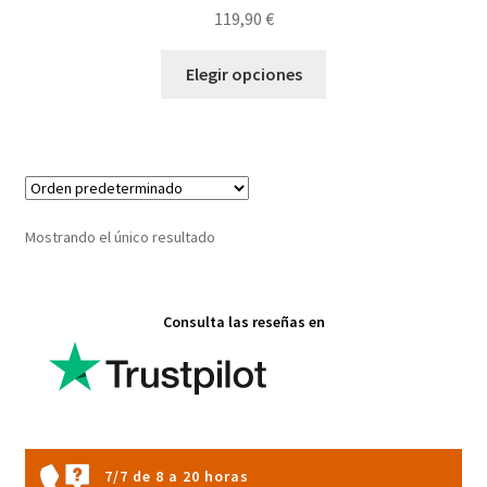
119,90
€
Este
Elegir opciones
producto
tiene
múltiples
variantes.
Las
opciones
Mostrando el único resultado
se
pueden
elegir
Consulta las reseñas en
en
la
página
de
producto
7/7 de 8 a 20 horas