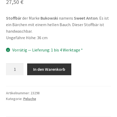
27,50
€
Stoffbär
der Marke
Bukowski
namens
Sweet Anton
.
Es ist
ein Bärchen mit einem hellen Bauch.
Dieser Stoffbär ist
handwaschbar.
Ungefähre Höhe: 36 cm
Vorrätig — Lieferung: 1 bis 4 Werktage *
Sweet
In den Warenkorb
Anton,
Bukowski,
Stoffbär
Menge
Artikelnummer:
23298
Kategorie:
Peluche