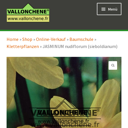
Zur
Zum
Menü
Navigation
Inhalt
springen
springen
Unterm
Online-Verkauf
öffnen
Home
»
Shop
»
Online-Verkauf
»
Baumschule
»
Unterm
Coaching für den Garten
Kletterpflanzen
»
JASMINUM nudiflorum (sieboldianum)
öffnen