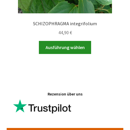
SCHIZOPHRAGMA integrifolium
44,90
€
Dieses
Ausführung wählen
Produkt
weist
mehrere
Varianten
auf.
Die
Rezension über uns
Optionen
können
auf
der
Produktseite