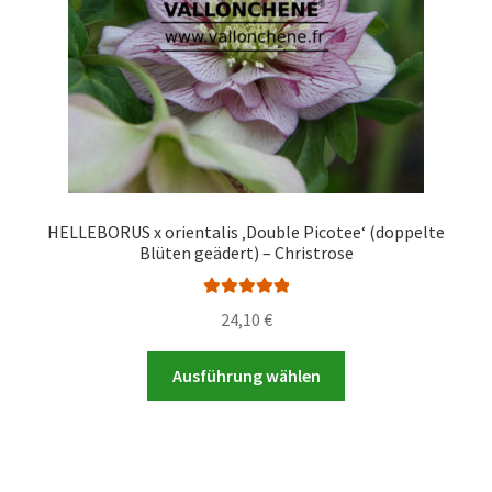
Produktseite
gewählt
werden
HELLEBORUS x orientalis ‚Double Picotee‘ (doppelte
Blüten geädert) – Christrose
Bewertet mit
24,10
€
5.00
von 5
Dieses
Ausführung wählen
Produkt
weist
mehrere
Varianten