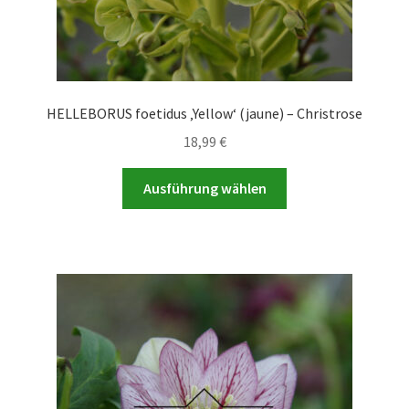
HELLEBORUS foetidus ‚Yellow‘ (jaune) – Christrose
18,99
€
Dieses
Ausführung wählen
Produkt
weist
mehrere
Varianten
auf.
Die
Optionen
können
auf
der