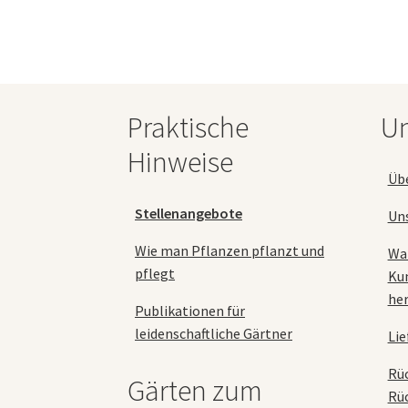
Die
Optionen
können
auf
der
Produktseite
Praktische
Un
gewählt
werden
Hinweise
Üb
Stellenangebote
Un
Wie man Pflanzen pflanzt und
Wa
pflegt
Ku
her
Publikationen für
leidenschaftliche Gärtner
Lie
Rü
Gärten zum
Rü