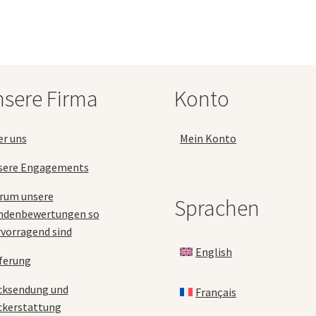
Varianten
auf.
Die
Optionen
können
auf
sere Firma
Konto
der
Produktseite
gewählt
er uns
Mein Konto
werden
sere Engagements
rum unsere
Sprachen
ndenbewertungen so
vorragend sind
English
ferung
cksendung und
Français
ckerstattung