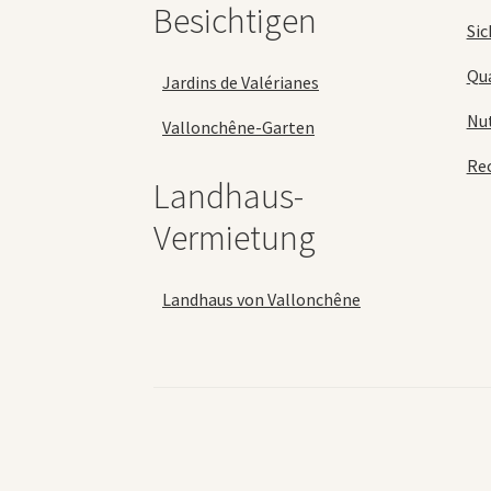
Besichtigen
Sic
Qua
Jardins de Valérianes
Nu
Vallonchêne-Garten
Rec
Landhaus-
Vermietung
Landhaus von Vallonchêne