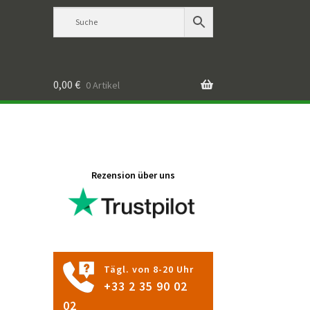
0,00
€
0 Artikel
Rezension über uns
Tägl. von 8-20 Uhr
+33 2 35 90 02
02