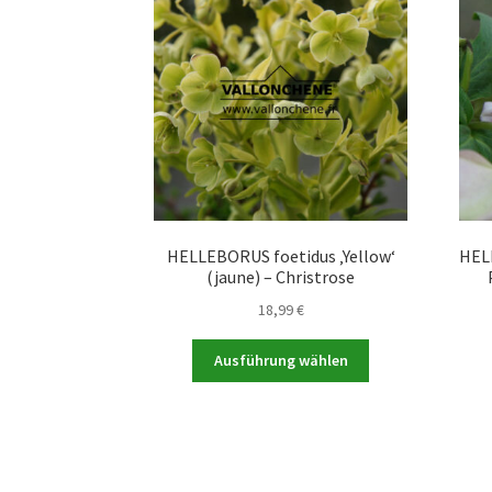
HELLEBORUS foetidus ‚Yellow‘
HELL
(jaune) – Christrose
18,99
€
Dieses
Ausführung wählen
Produkt
weist
mehrere
Varianten
auf.