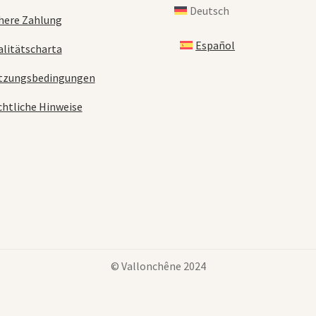
Deutsch
here Zahlung
Español
litätscharta
tzungsbedingungen
htliche Hinweise
© Vallonchêne 2024