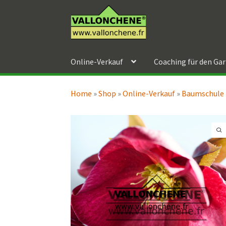
Zur
Zum
Navigation
Inhalt
springen
springen
Online-Verkauf
Coaching für den Ga
Home
»
Shop
»
Online-Verkauf
»
Baumschule