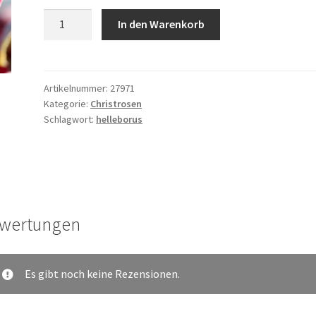
HELLEBORUS
In den Warenkorb
'Scarletta'
(Christrose)
Menge
Artikelnummer:
27971
Kategorie:
Christrosen
Schlagwort:
helleborus
wertungen
Es gibt noch keine Rezensionen.