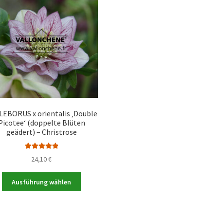
EBORUS x orientalis ‚Double
Picotee‘ (doppelte Blüten
geädert) – Christrose
Bewertet mit
24,10
€
5.00
von 5
Dieses
Ausführung wählen
Produkt
weist
mehrere