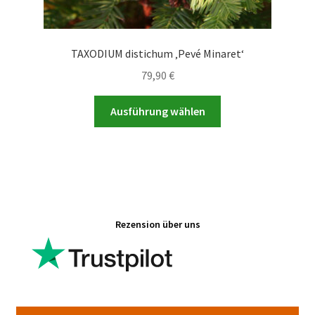
TAXODIUM distichum ‚Pevé Minaret‘
79,90
€
Dieses
Ausführung wählen
Produkt
weist
mehrere
Varianten
auf.
Die
Rezension über uns
Optionen
können
auf
der
Produktseite
gewählt