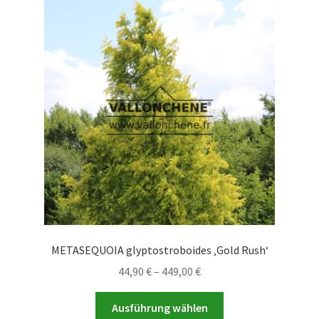
METASEQUOIA glyptostroboides ‚Gold Rush‘
Preisspanne:
44,90
€
–
449,00
€
44,90 €
Dieses
bis
Ausführung wählen
Produkt