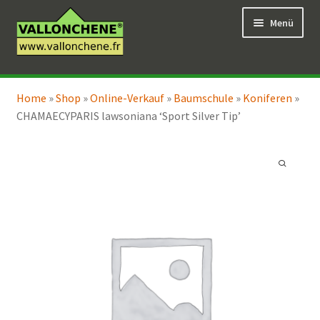
Zur
Zum
Menü
Navigation
Inhalt
springen
springen
Unterm
Online-Verkauf
öffnen
Home
»
Shop
»
Online-Verkauf
»
Baumschule
»
Koniferen
»
Unterm
Coaching für den Garten
CHAMAECYPARIS lawsoniana ‘Sport Silver Tip’
öffnen