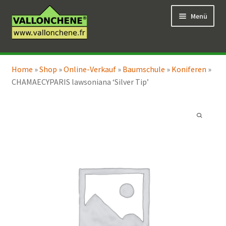
Zur
Zum
Menü
Navigation
Inhalt
springen
springen
Unterm
Online-Verkauf
öffnen
Home
»
Shop
»
Online-Verkauf
»
Baumschule
»
Koniferen
»
Unterm
Coaching für den Garten
CHAMAECYPARIS lawsoniana ‘Silver Tip’
öffnen