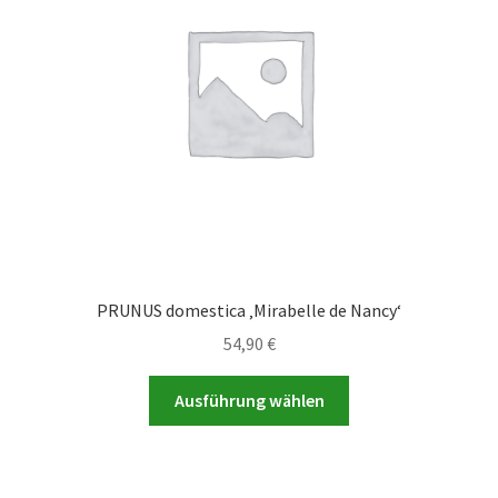
PRUNUS domestica ‚Mirabelle de Nancy‘
54,90
€
Dieses
Ausführung wählen
Produkt
weist
mehrere