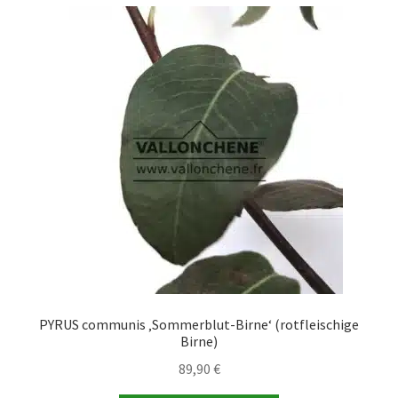
Varianten
auf.
Die
Optionen
können
auf
der
Produktseite
gewählt
werden
PYRUS communis ‚Sommerblut-Birne‘ (rotfleischige
Birne)
89,90
€