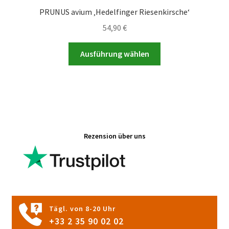
PRUNUS avium ‚Hedelfinger Riesenkirsche‘
54,90
€
Dieses
Ausführung wählen
Produkt
weist
mehrere
Varianten
auf.
Die
Rezension über uns
Optionen
können
auf
der
Produktseite
gewählt
Tägl. von 8-20 Uhr
werden
+33 2 35 90 02 02