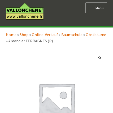
Zur
Zum
Menü
Navigation
Inhalt
springen
springen
Unterm
Online-Verkauf
öffnen
Home
»
Shop
»
Online-Verkauf
»
Baumschule
»
Obstbäume
Unterm
Coaching für den Garten
»
Amandier FERRAGNES (R)
öffnen