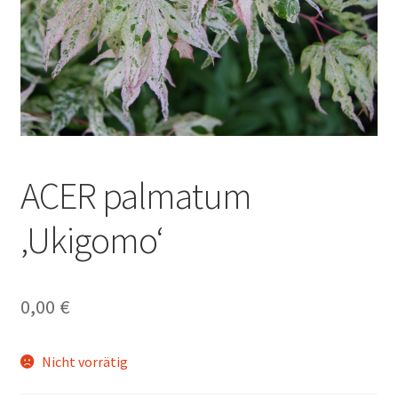
ACER palmatum
‚Ukigomo‘
0,00
€
Nicht vorrätig