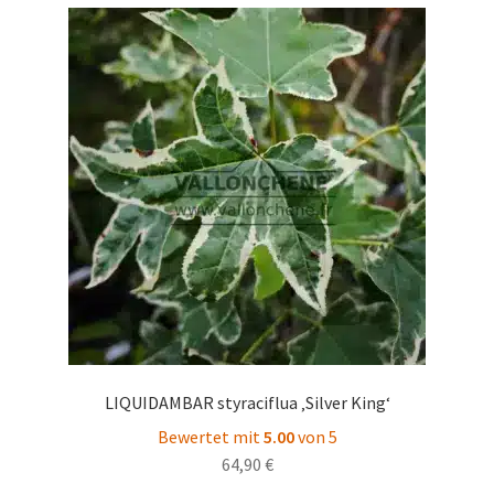
Varianten
auf.
Die
Optionen
können
auf
der
Produktseite
gewählt
werden
LIQUIDAMBAR styraciflua ‚Silver King‘
Bewertet mit
5.00
von 5
64,90
€