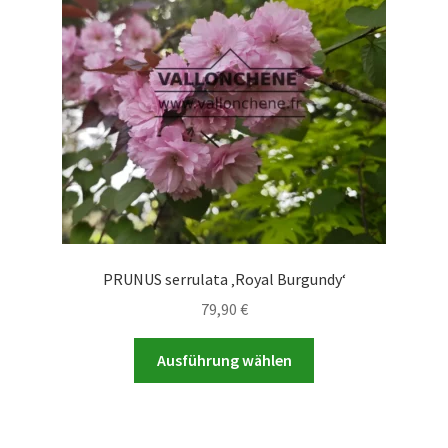
PRUNUS serrulata ‚Royal Burgundy‘
79,90
€
Dieses
Ausführung wählen
Produkt
weist
mehrere