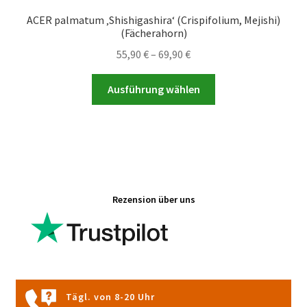
ACER palmatum ‚Shishigashira‘ (Crispifolium, Mejishi)
(Fächerahorn)
Preisspanne:
55,90
€
–
69,90
€
55,90 €
Dieses
bis
Ausführung wählen
Produkt
69,90 €
weist
mehrere
Varianten
auf.
Die
Rezension über uns
Optionen
können
auf
der
Produktseite
gewählt
Tägl. von 8-20 Uhr
werden