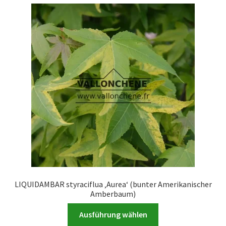
Varianten
auf.
Die
Optionen
können
auf
der
Produktseite
gewählt
werden
LIQUIDAMBAR styraciflua ‚Aurea‘ (bunter Amerikanischer
Amberbaum)
Dieses
Ausführung wählen
Produkt