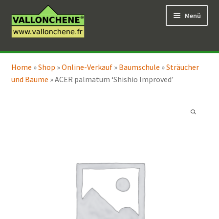
Zur
Zum
Menü
Navigation
Inhalt
springen
springen
Unterm
Online-Verkauf
öffnen
Home
»
Shop
»
Online-Verkauf
»
Baumschule
»
Sträucher
Unterm
Coaching für den Garten
und Bäume
»
ACER palmatum ‘Shishio Improved’
öffnen