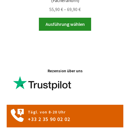
(Fächerahorn)
Preisspanne:
55,90
€
–
69,90
€
55,90 €
Dieses
bis
Ausführung wählen
Produkt
69,90 €
weist
mehrere
Varianten
auf.
Die
Rezension über uns
Optionen
können
auf
der
Produktseite
gewählt
Tägl. von 8-20 Uhr
werden
+33 2 35 90 02 02