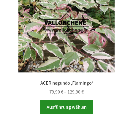
ACER negundo ‚Flamingo‘
Preisspanne:
79,90
€
–
129,90
€
79,90 €
Dieses
bis
Ausführung wählen
Produkt
129,90 €
weist
mehrere