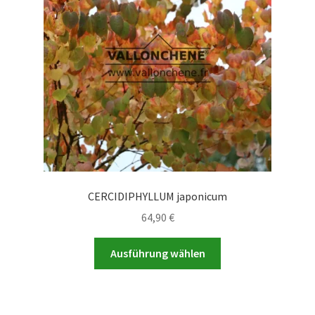
CERCIDIPHYLLUM japonicum
64,90
€
Dieses
Ausführung wählen
Produkt
weist
mehrere