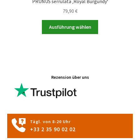
PRUNUS serrulata ‚Royal Burgundy‘
79,90
€
Dieses
Ausführung wählen
Produkt
weist
mehrere
Varianten
auf.
Die
Rezension über uns
Optionen
können
auf
der
Produktseite
gewählt
Tägl. von 8-20 Uhr
werden
+33 2 35 90 02 02