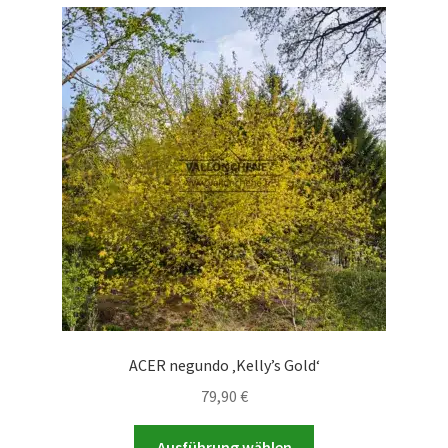
Varianten
auf.
Die
Optionen
können
auf
der
Produktseite
gewählt
werden
ACER negundo ‚Kelly’s Gold‘
79,90
€
Dieses
Ausführung wählen