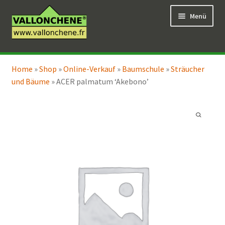
Zur
Zum
Menü
Navigation
Inhalt
springen
springen
Unterm
Online-Verkauf
öffnen
Home
»
Shop
»
Online-Verkauf
»
Baumschule
»
Sträucher
Unterm
Coaching für den Garten
und Bäume
»
ACER palmatum ‘Akebono’
öffnen