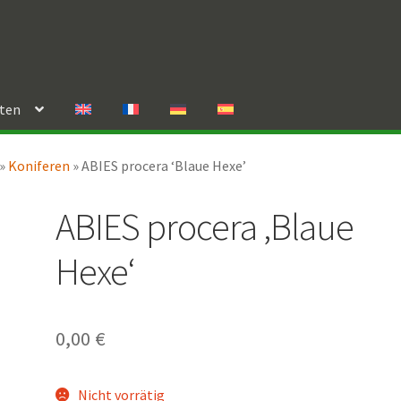
rten
»
Koniferen
»
ABIES procera ‘Blaue Hexe’
ABIES procera ‚Blaue
Hexe‘
0,00
€
Nicht vorrätig