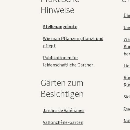
Produktseite
Hinweise
gewählt
Üb
werden
Stellenangebote
Un
Wie man Pflanzen pflanzt und
Wa
pflegt
Ku
her
Publikationen für
leidenschaftliche Gärtner
Lie
Rü
Gärten zum
Rü
Besichtigen
Sic
Qua
Jardins de Valérianes
Nu
Vallonchêne-Garten