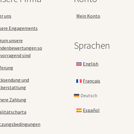
Produktseite
gewählt
er uns
Mein Konto
werden
sere Engagements
rum unsere
Sprachen
ndenbewertungen so
vorragend sind
English
ferung
cksendung und
Français
ckerstattung
Deutsch
here Zahlung
Español
litätscharta
tzungsbedingungen