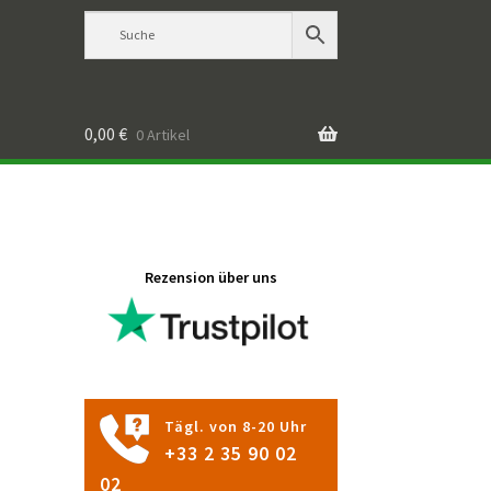
0,00
€
0 Artikel
Rezension über uns
Tägl. von 8-20 Uhr
+33 2 35 90 02
02