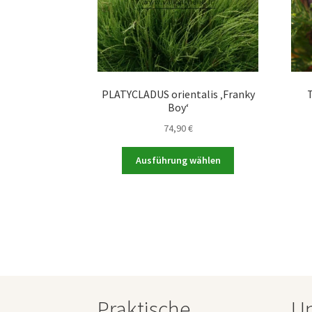
PLATYCLADUS orientalis ‚Franky
Boy‘
74,90
€
Dieses
Ausführung wählen
Produkt
weist
mehrere
Varianten
auf.
Die
Optionen
können
auf
Praktische
Un
der