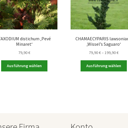
TAXODIUM distichum ‚Pevé
CHAMAECYPARIS lawsonia
Minaret‘
‚Wissel’s Saguaro‘
Preis
79,90
€
79,90
€
–
199,90
€
79,90
Dieses
bis
Ausführung wählen
Ausführung wählen
Produkt
199,9
weist
mehrere
Varianten
auf.
a
Die
Optionen
können
auf
sere Firma
Konto
der