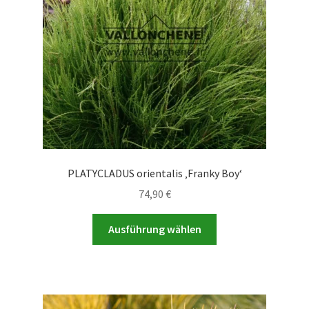
PLATYCLADUS orientalis ‚Franky Boy‘
74,90
€
Dieses
Ausführung wählen
Produkt
weist
mehrere
Varianten
auf.