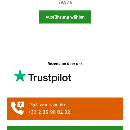
79,90
€
Dieses
Ausführung wählen
Produkt
weist
mehrere
Varianten
auf.
Die
Rezension über uns
Optionen
können
auf
der
Produktseite
gewählt
Tägl. von 8-20 Uhr
werden
+33 2 35 90 02 02