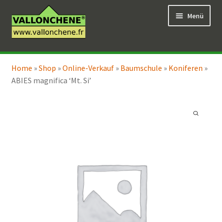
Zur
Zum
Menü
Navigation
Inhalt
springen
springen
Unterm
Online-Verkauf
öffnen
Home
»
Shop
»
Online-Verkauf
»
Baumschule
»
Koniferen
»
Unterm
Coaching für den Garten
ABIES magnifica ‘Mt. Si’
öffnen