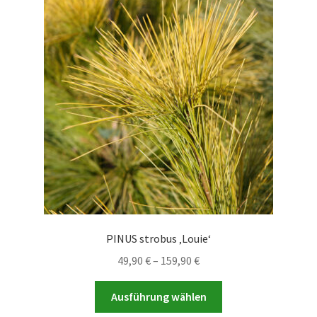
Die
Optionen
können
auf
der
Produktseite
gewählt
werden
PINUS strobus ‚Louie‘
Preisspanne:
49,90
€
–
159,90
€
49,90 €
Dieses
bis
Ausführung wählen
Produkt
159,90 €