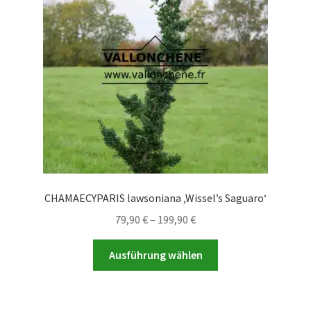
können
auf
der
Produktseite
gewählt
werden
CHAMAECYPARIS lawsoniana ‚Wissel’s Saguaro‘
Preisspanne:
79,90
€
–
199,90
€
79,90 €
Dieses
bis
Ausführung wählen
Produkt
199,90 €
weist
mehrere