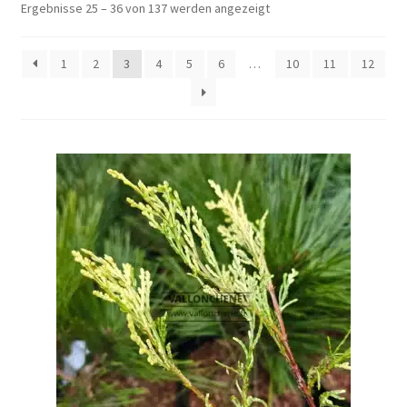
Ergebnisse 25 – 36 von 137 werden angezeigt
1
2
3
4
5
6
…
10
11
12