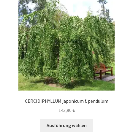
auf.
Die
Optionen
können
auf
der
Produktseite
gewählt
werden
CERCIDIPHYLLUM japonicum f. pendulum
143,90
€
Dieses
Ausführung wählen
Produkt