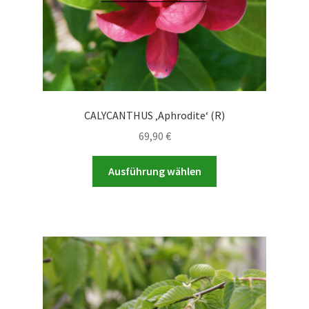
gewählt
werden
CALYCANTHUS ‚Aphrodite‘ (R)
69,90
€
Dieses
Ausführung wählen
Produkt
weist
mehrere
Varianten
auf.
Die
Optionen
können