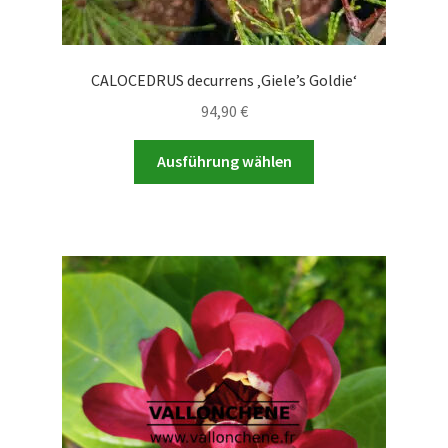
CALOCEDRUS decurrens ‚Giele’s Goldie‘
94,90
€
Dieses
Ausführung wählen
Produkt
weist
mehrere
Varianten
auf.
Die
Optionen
können
auf
der
Produktseite