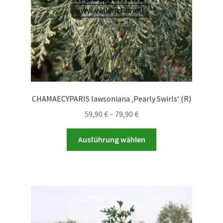
Produktseite
gewählt
werden
CHAMAECYPARIS lawsoniana ‚Pearly Swirls‘ (R)
Preisspanne:
59,90
€
–
79,90
€
59,90 €
Dieses
bis
Ausführung wählen
Produkt
79,90 €
weist
mehrere
Varianten
auf.
Die
Optionen