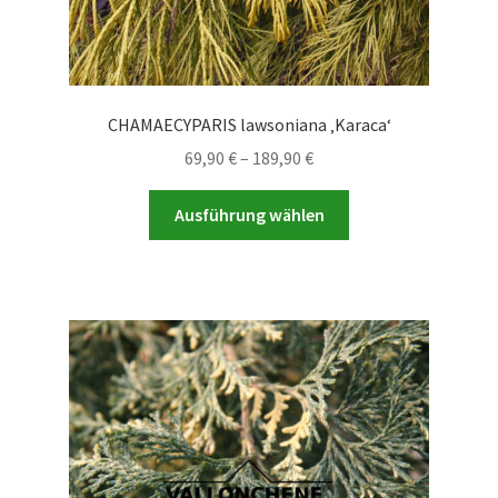
CHAMAECYPARIS lawsoniana ‚Karaca‘
Preisspanne:
69,90
€
–
189,90
€
69,90 €
Dieses
bis
Ausführung wählen
Produkt
189,90 €
weist
mehrere
Varianten
auf.
Die
Optionen
können
auf
der