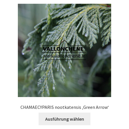
Varianten
auf.
Die
Optionen
können
auf
der
Produktseite
gewählt
werden
CHAMAECYPARIS nootkatensis ‚Green Arrow‘
Dieses
Ausführung wählen
Produkt