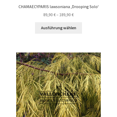
CHAMAECYPARIS lawsoniana ‚Drooping Solo‘
Preisspanne:
89,90
€
–
189,90
€
89,90 €
Dieses
bis
Ausführung wählen
Produkt
189,90 €
weist
mehrere
Varianten
auf.
Die
Optionen
können
auf
der
Produktseite
gewählt
werden