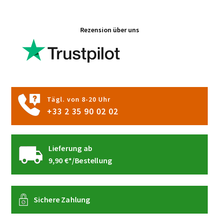
gewählt
werden
Rezension über uns
Tägl. von 8-20 Uhr
+33 2 35 90 02 02
Lieferung ab
9,90 €*/Bestellung
Sichere Zahlung