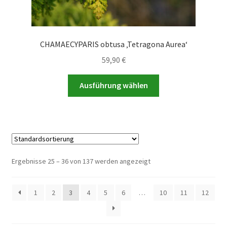
CHAMAECYPARIS obtusa ‚Tetragona Aurea‘
59,90
€
Dieses
Ausführung wählen
Produkt
weist
mehrere
Varianten
auf.
Die
Ergebnisse 25 – 36 von 137 werden angezeigt
Optionen
können
1
2
3
4
5
6
…
10
11
12
auf
der
Produktseite