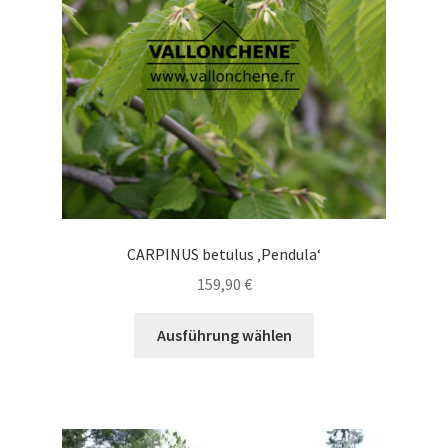
auf
der
Produktseite
gewählt
werden
CARPINUS betulus ‚Pendula‘
159,90
€
Dieses
Ausführung wählen
Produkt
weist
mehrere
Varianten