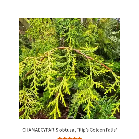
weist
mehrere
Varianten
auf.
Die
Optionen
können
auf
der
Produktseite
gewählt
werden
CHAMAECYPARIS obtusa ‚Filip’s Golden Falls‘