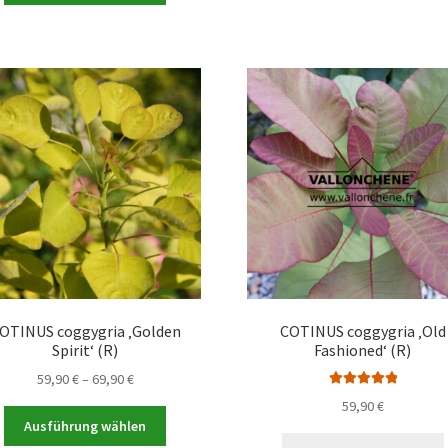
96,90 €
weist
a
mehrere
Varianten
auf.
Die
Optionen
können
auf
der
Produktseite
gewählt
werden
OTINUS coggygria ‚Golden
COTINUS coggygria ‚Old
Spirit‘ (R)
Fashioned‘ (R)
Preisspanne:
59,90
€
–
69,90
€
Bewertet mit
59,90 €
59,90
€
Dieses
5.00
von 5
bis
Ausführung wählen
Produkt
69,90 €