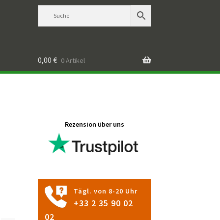
0,00
€
0 Artikel
Rezension über uns
Tägl. von 8-20 Uhr
+33 2 35 90 02
02