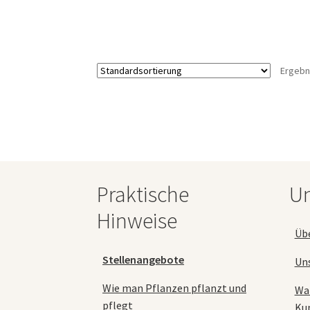
mehrere
Varianten
auf.
Die
Ergebn
Optionen
können
auf
der
Produktseite
gewählt
werden
Praktische
Un
Hinweise
Üb
Stellenangebote
Un
Wie man Pflanzen pflanzt und
Wa
pflegt
Ku