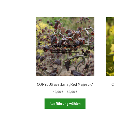
mehrere
Varianten
auf.
Die
Optionen
können
auf
der
Produktseite
gewählt
werden
CORYLUS avellana ‚Red Majestic‘
C
Preisspanne:
49,90
€
–
69,90
€
49,90 €
Dieses
bis
Ausführung wählen
Produkt
69,90 €
weist