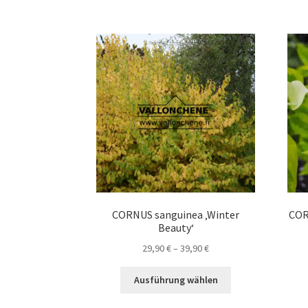
weist
mehrere
Varianten
auf.
Die
Optionen
können
auf
der
Produktseite
gewählt
werden
CORNUS sanguinea ‚Winter
COR
Beauty‘
Preisspanne:
29,90
€
–
39,90
€
29,90 €
Dieses
bis
Ausführung wählen
Produkt
39,90 €
weist