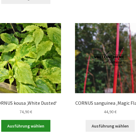
Produkt
49,90 €
weist
mehrere
a
Varianten
auf.
Die
Optionen
können
auf
der
Produktseite
gewählt
werden
RNUS kousa ‚White Dusted‘
CORNUS sanguinea ‚Magic Fl
74,90
€
44,90
€
Dieses
Ausführung wählen
Ausführung wählen
Produkt