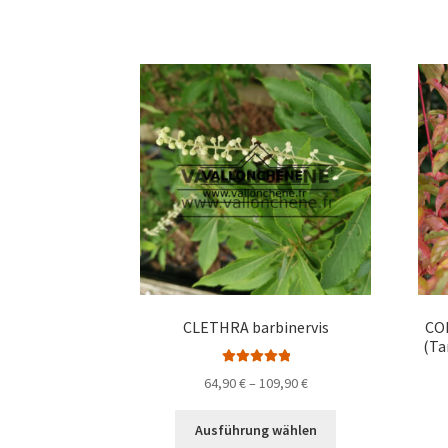
CLETHRA barbinervis
COR
(Ta
Bewertet mit
Preisspanne:
64,90
€
–
109,90
€
5.00
von 5
64,90 €
Dieses
bis
Ausführung wählen
Produkt