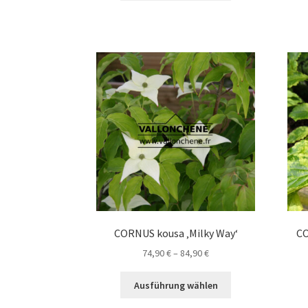
109,90 €
weist
mehrere
Varianten
auf.
Die
Optionen
können
auf
der
Produktseite
gewählt
werden
CORNUS kousa ‚Milky Way‘
CO
Preisspanne:
74,90
€
–
84,90
€
74,90 €
Dieses
bis
Ausführung wählen
Produkt
84,90 €