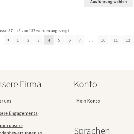
Ausführung wählen
weist
mehrere
Varianten
auf.
Die
isse 37 – 48 von 137 werden angezeigt
a
Optionen
1
2
3
4
5
6
7
…
10
11
12
können
auf
der
Produktseite
gewählt
werden
sere Firma
Konto
er uns
Mein Konto
sere Engagements
rum unsere
Sprachen
ndenbewertungen so