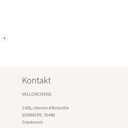
Produkt
weist
mehrere
Varianten
uf.
Die
Optionen
können
auf
der
Produktseite
gewählt
Kontakt
werden
VALLONCHENE
1426, chemin d'Atteville
SOMMERY
,
76440
Frankreich