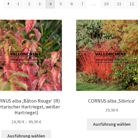
1
2
3
4
5
6
7
…
10
11
12
NUS alba ‚Bâton Rouge‘ (R)
CORNUS alba ‚Sibirica‘
rtarischer Hartriegel, weißer
39,90
€
Hartriegel)
Preisspanne:
24,90
€
–
49,90
€
Ausführung wählen
24,90 €
Dieses
bis
Ausführung wählen