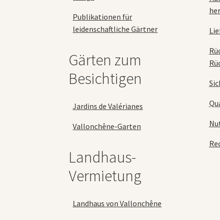
her
Publikationen für
leidenschaftliche Gärtner
Lie
Rü
Gärten zum
Rü
Besichtigen
Sic
Qua
Jardins de Valérianes
Nu
Vallonchêne-Garten
Rec
Landhaus-
Vermietung
Landhaus von Vallonchêne