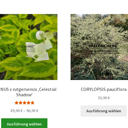
weist
mehrere
Varianten
auf.
a
Die
Optionen
können
auf
der
Produktseite
gewählt
werden
NUS x rutgersensis ‚Celestial
CORYLOPSIS pauciflora
Shadow‘
30,90
€
Bewertet mit
Preisspanne:
89,90
€
–
96,90
€
Ausführung wählen
5.00
von 5
89,90 €
Dieses
bis
Ausführung wählen
Produkt