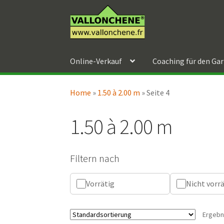
Zur
Zum
Navigation
Inhalt
springen
springen
Online-Verkauf
Coaching für den Ga
Home
»
1.50 à 2.00 m
»
Seite 4
1.50 à 2.00 m
Filtern nach
Vorrätig
Nicht vorr
Ergebn