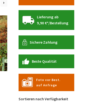
Lieferung ab
9,90 €*/Bestellung
Sichere Zahlung
Beste Qualität
Foto vor Best.
auf Anfrage
Dieses
Sortieren nach Verfügbarkeit
Produkt
weist