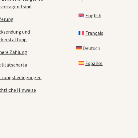
vorragend sind
English
ferung
cksendung und
Français
ckerstattung
Deutsch
here Zahlung
Español
litätscharta
tzungsbedingungen
htliche Hinweise