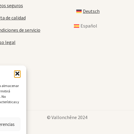
gos seguros
Deutsch
ta de calidad
Español
diciones de servicio
so legal
ara almacenar
rmitirá
. No
cterísticas y
© Vallonchêne 2024
erencias