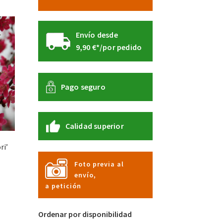
Envío desde
9,90 €*/por pedido
Pago seguro
Calidad superior
ri’
Foto previa al
envío,
te
a petición
oducto
ne
tiples
Ordenar por disponibilidad