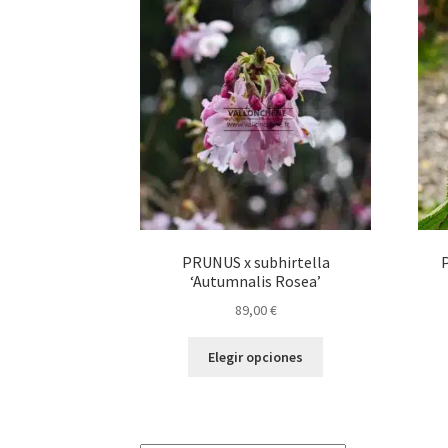
opciones
se
pueden
elegir
en
la
página
de
producto
PRUNUS x subhirtella
‘Autumnalis Rosea’
89,00
€
Este
Elegir opciones
producto
tiene
múltiples
variantes.