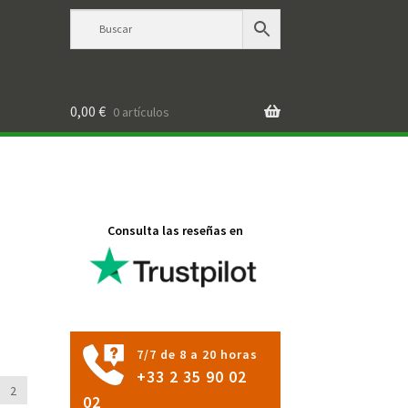
0,00
€
0 artículos
Consulta las reseñas en
7/7 de 8 a 20 horas
+33 2 35 90 02
2
02