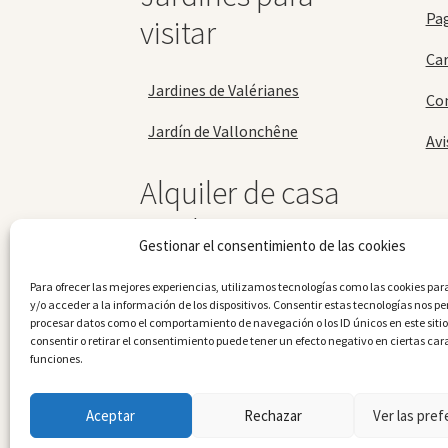
Pa
visitar
Car
Jardines de Valérianes
Con
Jardín de Vallonchêne
Avi
Alquiler de casa
rural
Gestionar el consentimiento de las cookies
Casa rural de Vallonchêne
Para ofrecer las mejores experiencias, utilizamos tecnologías como las cookies p
y/o acceder a la información de los dispositivos. Consentir estas tecnologías nos pe
procesar datos como el comportamiento de navegación o los ID únicos en este sitio
consentir o retirar el consentimiento puede tener un efecto negativo en ciertas cara
funciones.
Aceptar
Rechazar
Ver las pref