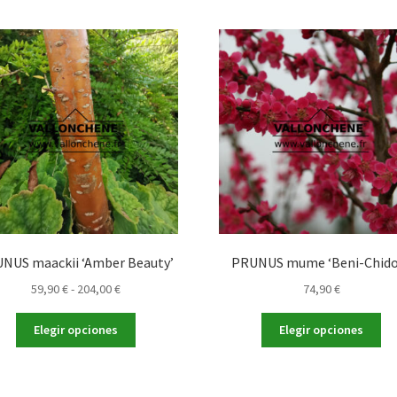
NUS maackii ‘Amber Beauty’
PRUNUS mume ‘Beni-Chido
Rango
59,90
€
-
204,00
€
74,90
€
de
Este
Es
precios:
Elegir opciones
Elegir opciones
producto
pr
desde
tiene
tie
59,90 €
múltiples
múl
hasta