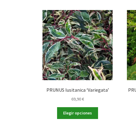
PRUNUS lusitanica ‘Variegata’
PRU
69,90
€
Este
Elegir opciones
producto
tiene
múltiples