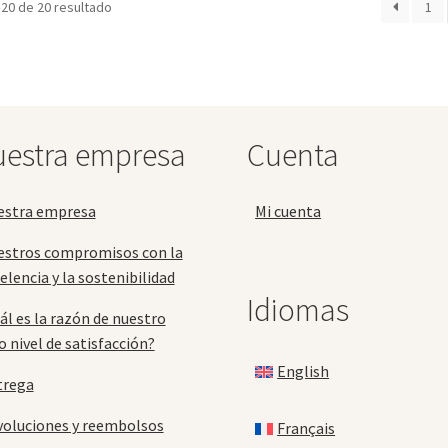
20 de 20 resultado
1
opciones
se
pueden
elegir
en
la
estra empresa
Cuenta
página
de
producto
estra empresa
Mi cuenta
estros compromisos con la
elencia y la sostenibilidad
Idiomas
ál es la razón de nuestro
o nivel de satisfacción?
English
trega
oluciones y reembolsos
Français