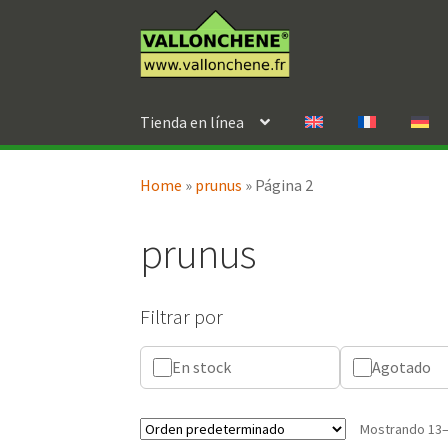
Ir
Ir
a
al
la
contenido
navegación
Tienda en línea
Home
»
prunus
»
Página 2
prunus
Filtrar por
En stock
Agotado
Mostrando 13–