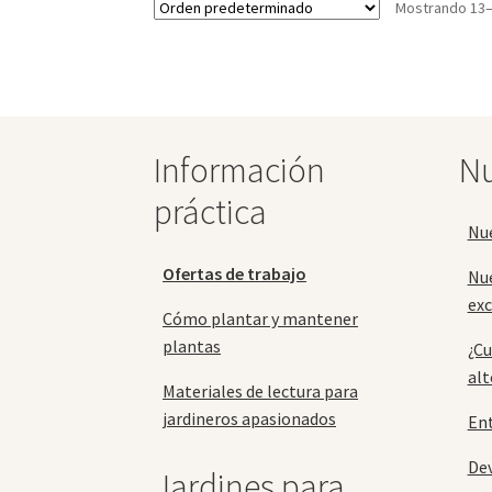
Mostrando 13–
Las
opciones
se
pueden
elegir
en
la
Información
Nu
página
práctica
de
producto
Nu
Ofertas de trabajo
Nu
exc
Cómo plantar y mantener
plantas
¿Cu
alt
Materiales de lectura para
jardineros apasionados
En
Dev
Jardines para