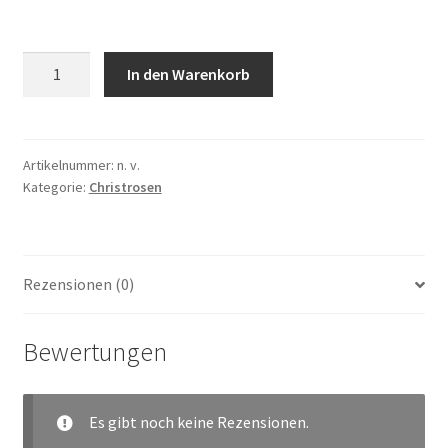
HELLEBORUX
In den Warenkorb
x
orientalis
'Double
Purple'
Artikelnummer:
n. v.
Kategorie:
Christrosen
Menge
Rezensionen (0)
Bewertungen
Es gibt noch keine Rezensionen.