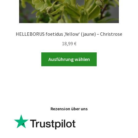
HELLEBORUS foetidus ‚Yellow‘ (jaune) – Christrose
18,99
€
Dieses
Ausführung wählen
Produkt
weist
mehrere
Varianten
auf.
Die
Rezension über uns
Optionen
können
auf
der