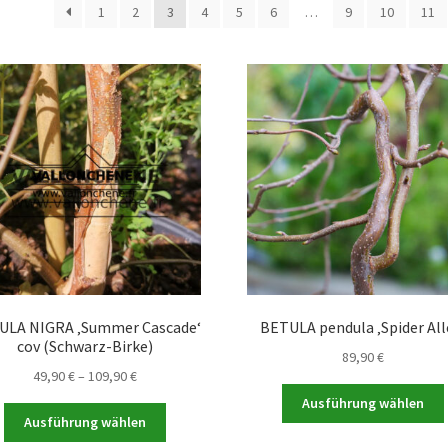
1
2
3
4
5
6
…
9
10
11
ULA NIGRA ‚Summer Cascade‘
BETULA pendula ‚Spider All
cov (Schwarz-Birke)
89,90
€
Preisspanne:
49,90
€
–
109,90
€
49,90 €
Ausführung wählen
Dieses
bis
Ausführung wählen
Produkt
109,90 €