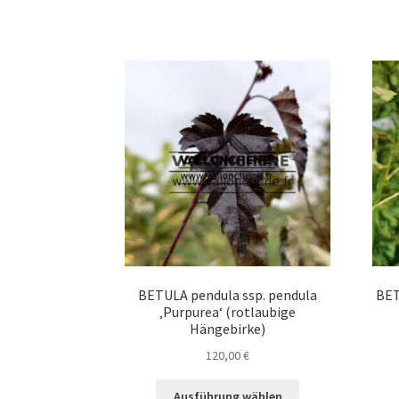
mehrere
Varianten
auf.
Die
Optionen
können
auf
der
Produktseite
gewählt
werden
BETULA pendula ssp. pendula
BET
‚Purpurea‘ (rotlaubige
Hängebirke)
120,00
€
Dieses
Ausführung wählen