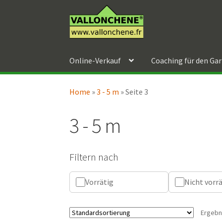
Zur
Zum
Navigation
Inhalt
springen
springen
Online-Verkauf
Coaching für den Ga
Home
»
3 - 5 m
»
Seite 3
3 - 5 m
Filtern nach
Vorrätig
Nicht vorr
Ergebn