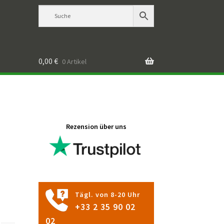
0,00
€
0 Artikel
Rezension über uns
Tägl. von 8-20 Uhr
+33 2 35 90 02
02