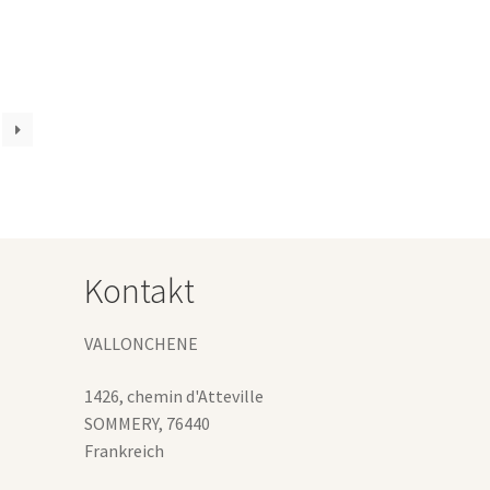
weist
mehrere
Varianten
uf.
Die
Optionen
können
auf
der
Produktseite
gewählt
werden
Kontakt
VALLONCHENE
1426, chemin d'Atteville
SOMMERY
,
76440
Frankreich