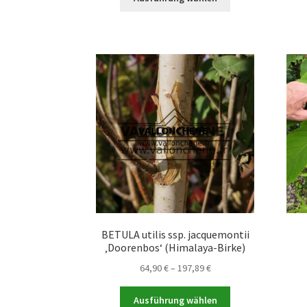
Produkt
weist
mehrere
Varianten
auf.
Die
Optionen
können
auf
der
Produktseite
gewählt
werden
BETULA utilis ssp. jacquemontii
‚Doorenbos‘ (Himalaya-Birke)
Preisspanne:
64,90
€
–
197,89
€
64,90 €
Dieses
bis
Ausführung wählen