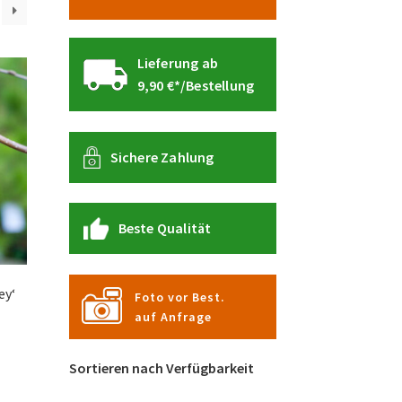
Lieferung ab
9,90 €*/Bestellung
Sichere Zahlung
Beste Qualität
ey‘
Foto vor Best.
auf Anfrage
Dieses
Sortieren nach Verfügbarkeit
Produkt
weist