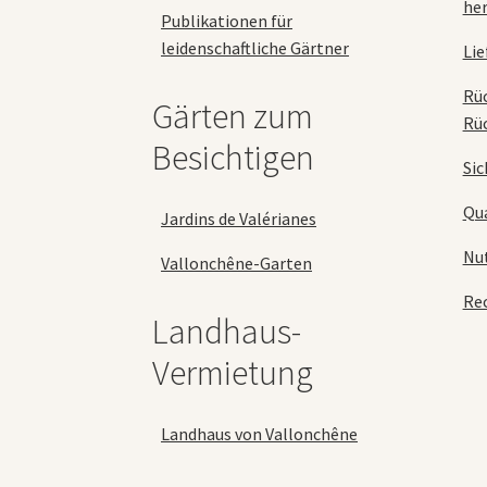
her
Publikationen für
leidenschaftliche Gärtner
Lie
Rü
Gärten zum
Rü
Besichtigen
Sic
Qua
Jardins de Valérianes
Nu
Vallonchêne-Garten
Rec
Landhaus-
Vermietung
Landhaus von Vallonchêne