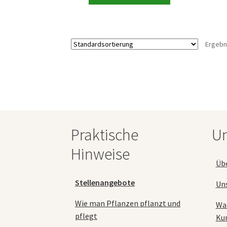
Produkt
197,89 €
weist
mehrere
Varianten
Ergebn
auf.
Die
Optionen
können
auf
der
Produktseite
gewählt
Praktische
Un
werden
Hinweise
Üb
Stellenangebote
Un
Wie man Pflanzen pflanzt und
Wa
pflegt
Ku