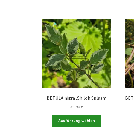
BETULA nigra ‚Shiloh Splash‘
BET
89,90
€
Dieses
Ausführung wählen
Produkt
weist