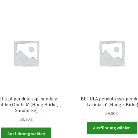
weist
mehrere
Varianten
a
auf.
Die
Optionen
können
auf
der
Produktseite
gewählt
werden
TULA pendula ssp. pendula
BETULA pendula ssp. pend
olden Obelisk‘ (Hängebirke,
‚Laciniata‘ (Hänge-Birke
Sandbirke)
59,90
€
59,90
€
Ausführung wählen
Dieses
Ausführung wählen
Produkt