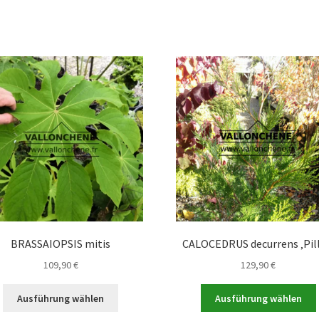
mehrere
a
Varianten
auf.
Die
Optionen
können
auf
der
Produktseite
gewählt
werden
BRASSAIOPSIS mitis
CALOCEDRUS decurrens ‚Pill
109,90
€
129,90
€
Dieses
Ausführung wählen
Ausführung wählen
Produkt