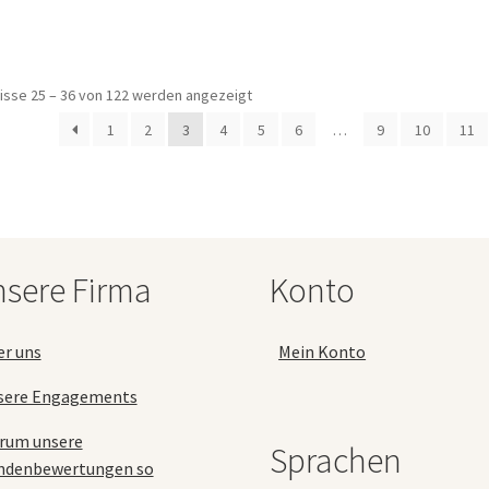
weist
mehrere
Varianten
auf.
a
isse 25 – 36 von 122 werden angezeigt
Die
Optionen
1
2
3
4
5
6
…
9
10
11
können
auf
der
Produktseite
gewählt
werden
sere Firma
Konto
er uns
Mein Konto
sere Engagements
rum unsere
Sprachen
ndenbewertungen so