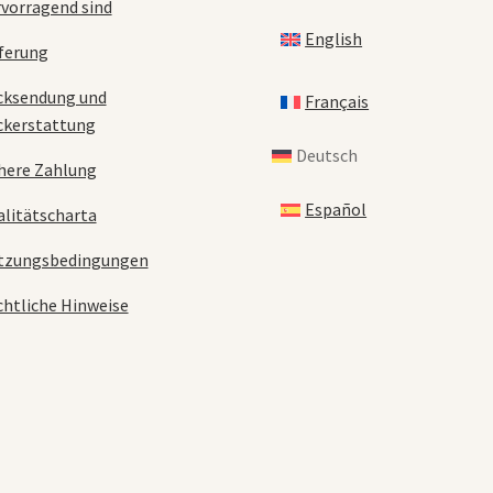
vorragend sind
English
ferung
cksendung und
Français
ckerstattung
Deutsch
here Zahlung
Español
litätscharta
tzungsbedingungen
htliche Hinweise