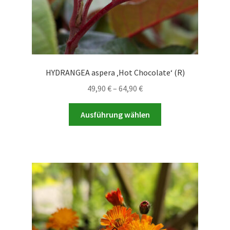
werden
HYDRANGEA aspera ‚Hot Chocolate‘ (R)
Preisspanne:
49,90
€
–
64,90
€
49,90 €
Dieses
bis
Ausführung wählen
Produkt
64,90 €
weist
mehrere
Varianten
auf.
Die
Optionen
können
auf