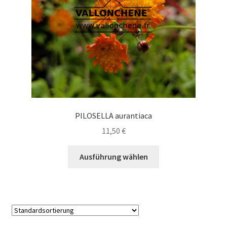
der
Produktseite
gewählt
werden
PILOSELLA aurantiaca
11,50
€
Dieses
Ausführung wählen
Produkt
weist
mehrere
Varianten
auf.