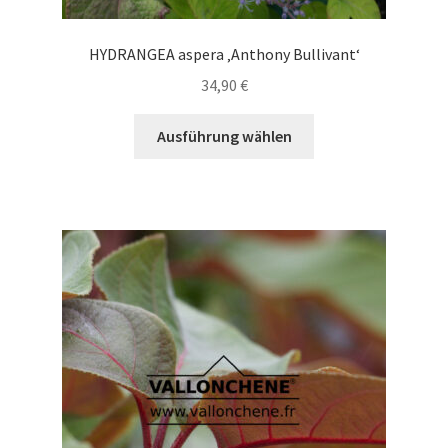
HYDRANGEA aspera ‚Anthony Bullivant‘
34,90
€
Dieses
Ausführung wählen
Produkt
weist
mehrere
Varianten
auf.
Die
Optionen
können
auf
der
Produktseite
gewählt