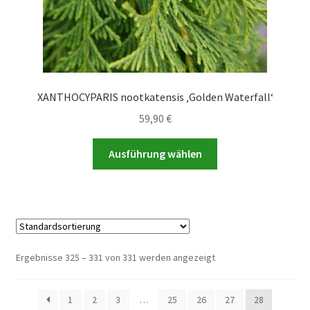
werden
XANTHOCYPARIS nootkatensis ‚Golden Waterfall‘
59,90
€
Dieses
Ausführung wählen
Produkt
weist
mehrere
Varianten
auf.
Die
Ergebnisse 325 – 331 von 331 werden angezeigt
Optionen
können
1
2
3
…
25
26
27
28
auf