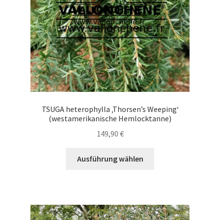
der
Produktseite
gewählt
werden
TSUGA heterophylla ‚Thorsen’s Weeping‘
(westamerikanische Hemlocktanne)
149,90
€
Dieses
Ausführung wählen
Produkt
weist
mehrere
Varianten
auf.