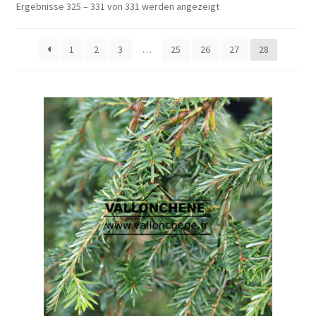
Ergebnisse 325 – 331 von 331 werden angezeigt
1
2
3
…
25
26
27
28