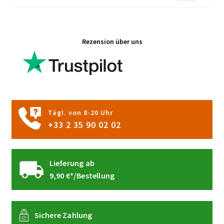
der
Produktseite
gewählt
Rezension über uns
werden
Tägl. von 8-20 Uhr
+33 2 35 90 02 02
Lieferung ab
9,90 €*/Bestellung
Sichere Zahlung