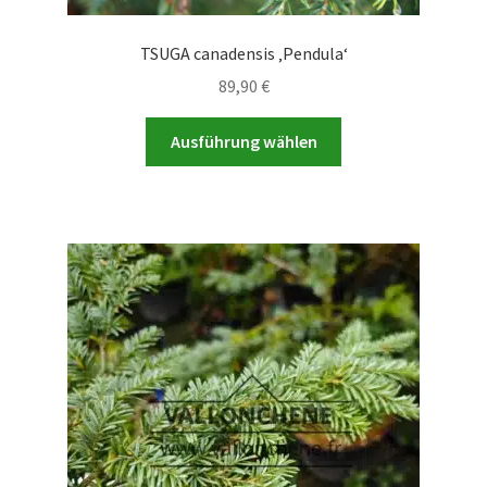
TSUGA canadensis ‚Pendula‘
89,90
€
Dieses
Ausführung wählen
Produkt
weist
mehrere
Varianten
auf.
Die
Optionen
können
auf
der
Produktseite
gewählt
werden