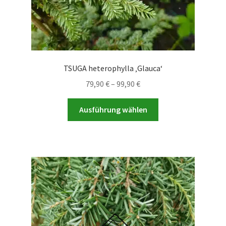
TSUGA heterophylla ‚Glauca‘
Preisspanne:
79,90
€
–
99,90
€
79,90 €
Dieses
bis
Ausführung wählen
Produkt
99,90 €
weist
mehrere
Varianten
auf.
Die
Optionen
können
auf