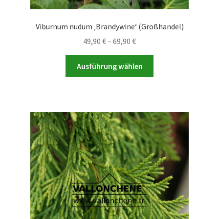
Viburnum nudum ‚Brandywine‘ (Großhandel)
Preisspanne:
49,90
€
–
69,90
€
49,90 €
Dieses
bis
Ausführung wählen
Produkt
69,90 €
weist
mehrere
Varianten
auf.
Die
Optionen
können
auf
der
Produktseite
gewählt