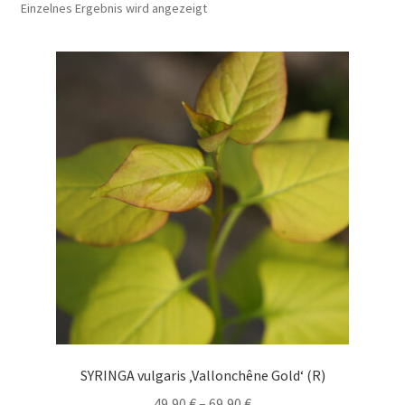
Einzelnes Ergebnis wird angezeigt
SYRINGA vulgaris ‚Vallonchêne Gold‘ (R)
Preisspanne:
49,90
€
–
69,90
€