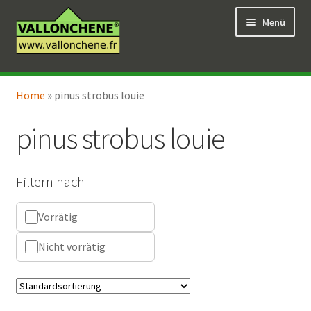
Zur
Zum
Menü
Navigation
Inhalt
springen
springen
Unterm
Online-Verkauf
öffnen
Home
»
pinus strobus louie
Unterm
Coaching für den Garten
öffnen
pinus strobus louie
Filtern nach
Vorrätig
Nicht vorrätig