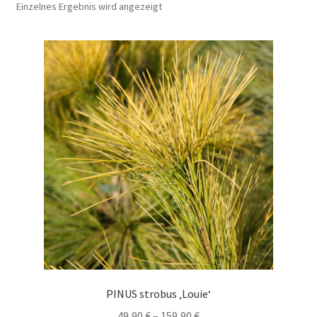
Einzelnes Ergebnis wird angezeigt
PINUS strobus ‚Louie‘
Preisspanne:
49,90
€
–
159,90
€