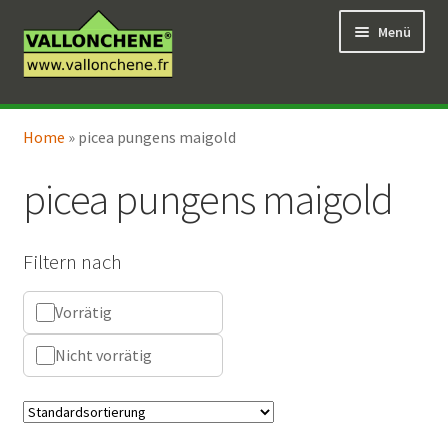
Zur
Zum
Menü
Navigation
Inhalt
springen
springen
Unterm
Online-Verkauf
öffnen
Home
»
picea pungens maigold
Unterm
Coaching für den Garten
öffnen
picea pungens maigold
Filtern nach
Vorrätig
Nicht vorrätig