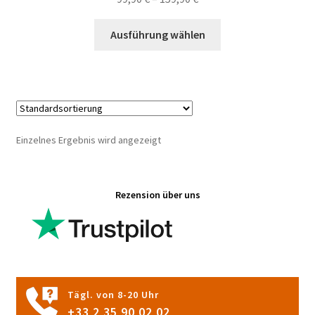
99,90 €
Dieses
bis
Ausführung wählen
Produkt
159,90 €
weist
mehrere
Varianten
auf.
Die
Einzelnes Ergebnis wird angezeigt
Optionen
können
auf
Rezension über uns
der
Produktseite
gewählt
werden
Tägl. von 8-20 Uhr
+33 2 35 90 02 02