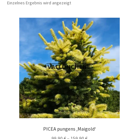
Einzelnes Ergebnis wird angezeigt
PICEA pungens ‚Maigold‘
Preisspanne:
99,90
€
–
159,90
€