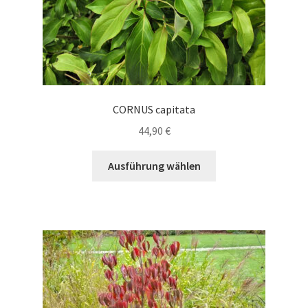
werden
CORNUS capitata
44,90
€
Dieses
Ausführung wählen
Produkt
weist
mehrere
Varianten
auf.
Die
Optionen
können