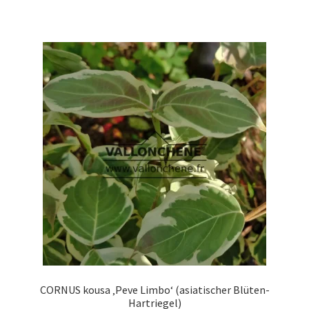
weist
mehrere
Varianten
auf.
Die
Optionen
können
auf
der
Produktseite
gewählt
werden
CORNUS kousa ‚Peve Limbo‘ (asiatischer Blüten-
Hartriegel)