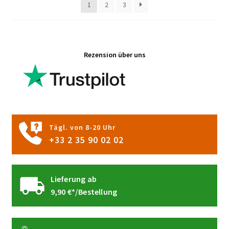
1
2
3
auf
der
Produktseite
gewählt
Rezension über uns
werden
Tägl. von 8-20 Uhr
+33 2 35 90 02 02
Lieferung ab
9,90 €*/Bestellung