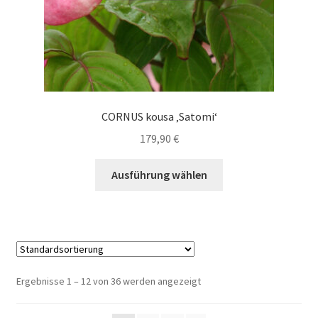
gewählt
werden
CORNUS kousa ‚Satomi‘
179,90
€
Dieses
Ausführung wählen
Produkt
weist
mehrere
Varianten
auf.
Die
Ergebnisse 1 – 12 von 36 werden angezeigt
Optionen
können