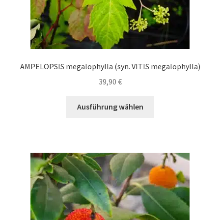
AMPELOPSIS megalophylla (syn. VITIS megalophylla)
39,90
€
Dieses
Ausführung wählen
Produkt
weist
mehrere
Varianten
auf.
Die
Optionen
können
auf