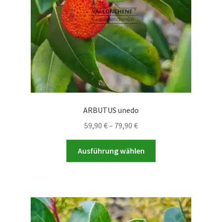
der
Produktseite
gewählt
werden
ARBUTUS unedo
Preisspanne:
59,90
€
–
79,90
€
59,90 €
Dieses
bis
Ausführung wählen
Produkt
79,90 €
weist
mehrere
Varianten
auf.
Die