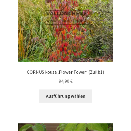
auf
der
Produktseite
gewählt
werden
CORNUS kousa ‚Flower Tower‘ (Zuilb1)
94,90
€
Dieses
Ausführung wählen
Produkt
weist
mehrere
Varianten
auf.