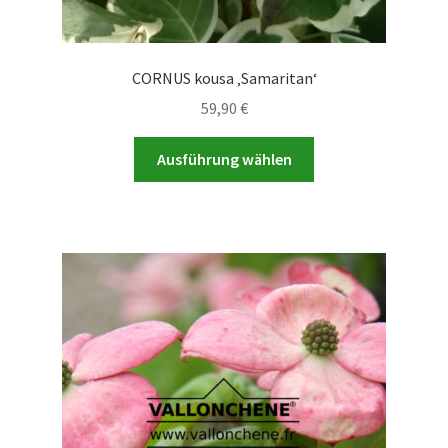
CORNUS kousa ‚Samaritan‘
59,90
€
Dieses
Ausführung wählen
Produkt
weist
mehrere
Varianten
auf.
Die
Optionen
können
auf
der
Produktseite