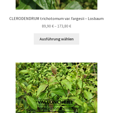
CLERODENDRUM trichotomum var. fargesii – Losbaum
Preisspanne:
89,90
€
–
173,80
€
89,90 €
Dieses
bis
Ausführung wählen
Produkt
173,80 €
weist
mehrere
Varianten
auf.
Die
Optionen
können
auf
der
Produktseite
gewählt