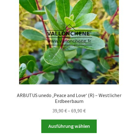
Optionen
können
auf
der
Produktseite
gewählt
werden
ARBUTUS unedo ‚Peace and Love‘ (R) – Westlicher
Erdbeerbaum
Preisspanne:
39,90
€
–
69,90
€
39,90 €
Dieses
bis
Ausführung wählen
Produkt
69,90 €