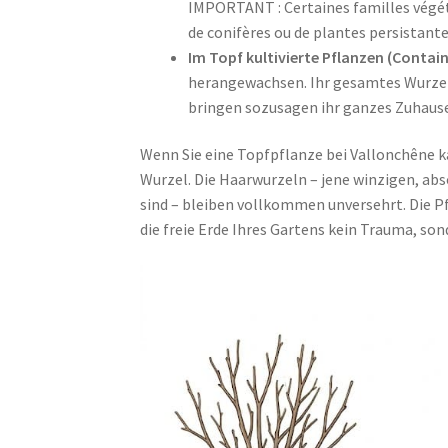
IMPORTANT : Certaines familles végét
de conifères ou de plantes persistante
Im Topf kultivierte Pflanzen (Contai
herangewachsen. Ihr gesamtes Wurzels
bringen sozusagen ihr ganzes Zuhause
Wenn Sie eine Topfpflanze bei Vallonchêne k
Wurzel. Die Haarwurzeln – jene winzigen, abs
sind – bleiben vollkommen unversehrt. Die Pfl
die freie Erde Ihres Gartens kein Trauma, so