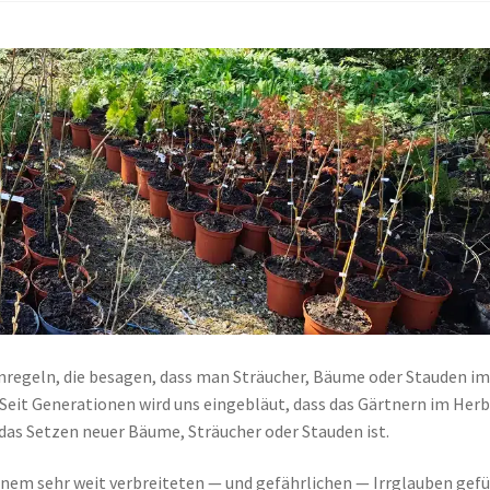
rnregeln, die besagen, dass man Sträucher, Bäume oder Stauden i
 Seit Generationen wird uns eingebläut, dass das Gärtnern im Her
das Setzen neuer Bäume, Sträucher oder Stauden ist.
einem sehr weit verbreiteten — und gefährlichen — Irrglauben gefü