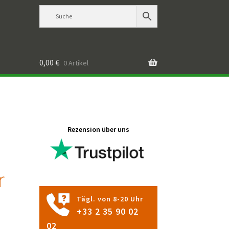
0,00
€
0 Artikel
Rezension über uns
r
Tägl. von 8-20 Uhr
+33 2 35 90 02
02