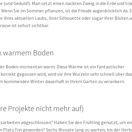
ie (und Geduld!). Man setzt einen nackten Zweig in die Erde und tr
. Wenn Sie im Sommer pflanzen, ist die Freude augenblicklich da. S
ihres aktuellen Laubs, ihrer Silhouette oder sogar ihrer Blüten a
asse ist sofort sichtbar.
nk warmem Boden
 der Boden momentan warm. Diese Wärme ist ein fantastischer
korrekt gegossen wird, wird sie ihre Wurzeln sehr schnell über da
em kommenden Winter dauerhaft in Ihrem Garten zu verankern.
Ihre Projekte nicht mehr auf)
gsarbeiten abgeschlossen? Haben Sie den Frühling genutzt, um ei
in Platz frei geworden? Sechs Monate lang zu warten, bis der Herb