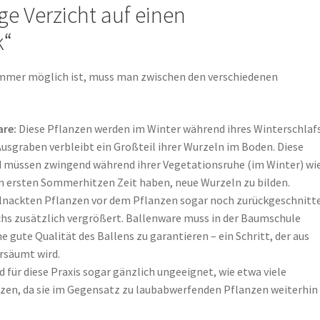
ge Verzicht auf einen
k“
mmer möglich ist, muss man zwischen den verschiedenen
are:
Diese Pflanzen werden im Winter während ihres Winterschlaf
Ausgraben verbleibt ein Großteil ihrer Wurzeln im Boden. Diese
d müssen zwingend während ihrer Vegetationsruhe (im Winter) wi
en ersten Sommerhitzen Zeit haben, neue Wurzeln zu bilden.
nackten Pflanzen vor dem Pflanzen sogar noch zurückgeschnitt
hs zusätzlich vergrößert. Ballenware muss in der Baumschule
 gute Qualität des Ballens zu garantieren – ein Schritt, der aus
rsäumt wird.
 für diese Praxis sogar gänzlich ungeeignet, wie etwa viele
en, da sie im Gegensatz zu laubabwerfenden Pflanzen weiterhin