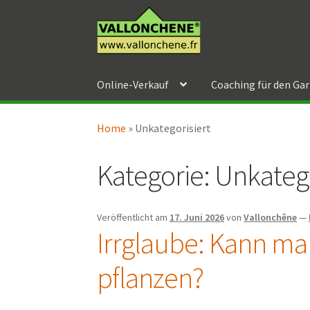
Zur
Zum
Navigation
Inhalt
springen
springen
Online-Verkauf
Coaching für den Ga
Home
»
Unkategorisiert
Kategorie:
Unkatego
Veröffentlicht am
17. Juni 2026
von
Vallonchêne
—
Irrglaube: Kann ma
pflanzen?