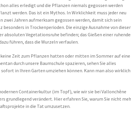
 schon alles erledigt und die Pflanzen niemals gegossen werden
anzt werden. Das ist ein Mythos. In Wirklichkeit muss jeder neu
ten zwei Jahren aufmerksam gegossen werden, damit sich sein
z besonders in Trockenperioden. Die einzige Ausnahme von dieser
in der absoluten Vegetationsruhe befinden; das Gießen einer ruhend
dazu führen, dass die Wurzeln verfaulen.
r keine Zeit zum Pflanzen hatten oder mitten im Sommer auf eine
ntan durch unsere Baumschule spazieren, sehen Sie alles
 sofort in Ihren Garten umziehen können. Kann man also wirklich
modernen Containerkultur (im Topf), wie wir sie bei Vallonchêne
ers grundlegend verändert. Hier erfahren Sie, warum Sie nicht meh
ftsprojekte in die Tat umzusetzen.