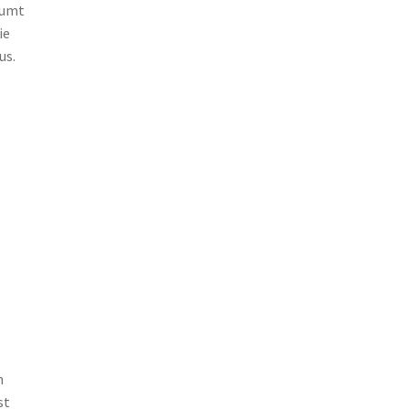
äumt
ie
us.
s
n
st