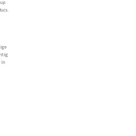
oup
ducs.
zige
htig
 in