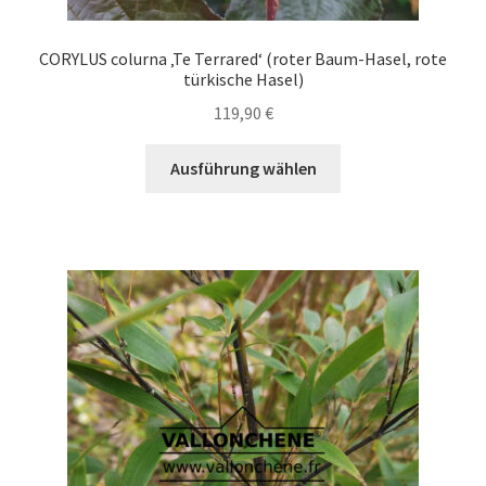
CORYLUS colurna ‚Te Terrared‘ (roter Baum-Hasel, rote
türkische Hasel)
119,90
€
Dieses
Ausführung wählen
Produkt
weist
mehrere
Varianten
auf.
Die
Optionen
können
auf
der
Produktseite
gewählt