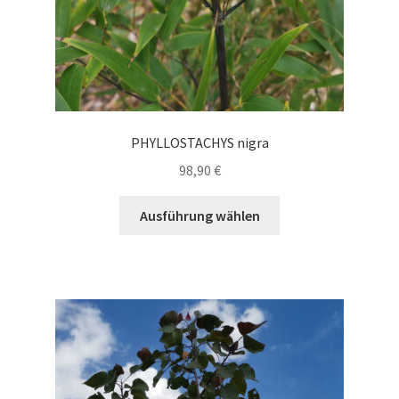
werden
PHYLLOSTACHYS nigra
98,90
€
Dieses
Ausführung wählen
Produkt
weist
mehrere
Varianten
auf.
Die
Optionen
können