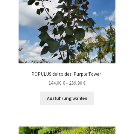
auf
der
Produktseite
gewählt
werden
POPULUS deltoides ‚Purple Tower‘
Preisspanne:
144,00
€
–
259,90
€
144,00 €
Dieses
bis
Ausführung wählen
Produkt
259,90 €
weist
mehrere
Varianten
auf.