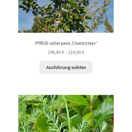
werden
PYRUS calleryana ‚Chanticleer‘
Preisspanne:
149,90
€
–
219,90
€
149,90 €
Dieses
bis
Ausführung wählen
Produkt
219,90 €
weist
mehrere
Varianten
auf.
Die
Optionen
können
auf