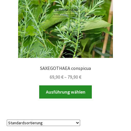
der
Produktseite
gewählt
werden
SAXEGOTHAEA conspicua
Preisspanne:
69,90
€
–
79,90
€
69,90 €
Dieses
bis
Ausführung wählen
Produkt
79,90 €
weist
mehrere
Varianten
auf.