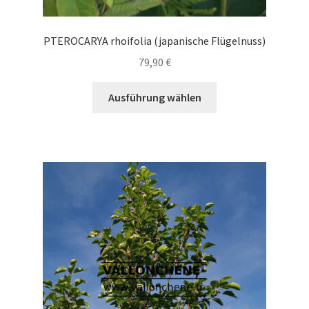
PTEROCARYA rhoifolia (japanische Flügelnuss)
79,90
€
Dieses
Ausführung wählen
Produkt
weist
mehrere
Varianten
auf.
Die
Optionen
können
auf
der
Produktseite
gewählt