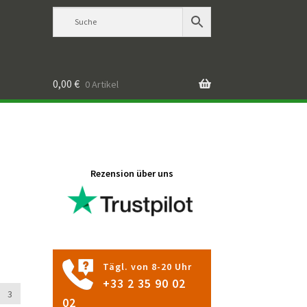
0,00
€
0 Artikel
Rezension über uns
Tägl. von 8-20 Uhr
+33 2 35 90 02
3
02