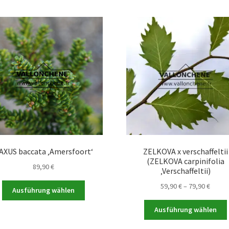
AXUS baccata ‚Amersfoort‘
ZELKOVA x verschaffeltii
(ZELKOVA carpinifolia
89,90
€
‚Verschaffeltii)
Dieses
Preis
59,90
€
–
79,90
€
Ausführung wählen
Produkt
59,90 
weist
bis
Ausführung wählen
mehrere
79,90 