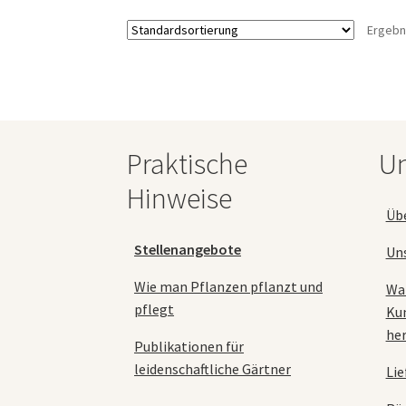
Varianten
Ergebn
auf.
Die
Optionen
können
auf
der
Produktseite
Praktische
Un
gewählt
Hinweise
werden
Üb
Stellenangebote
Un
Wie man Pflanzen pflanzt und
Wa
pflegt
Ku
her
Publikationen für
leidenschaftliche Gärtner
Lie