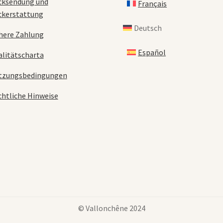
cksendung und
Français
ckerstattung
Deutsch
here Zahlung
Español
litätscharta
tzungsbedingungen
htliche Hinweise
© Vallonchêne 2024