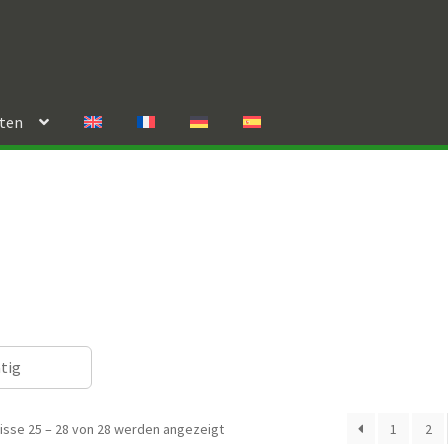
rten
ätig
isse 25 – 28 von 28 werden angezeigt
1
2