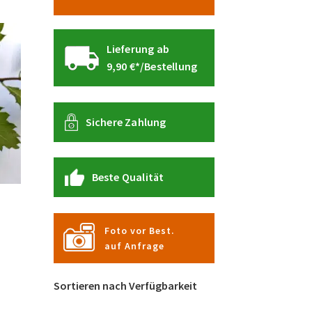
Lieferung ab
9,90 €*/Bestellung
Sichere Zahlung
Beste Qualität
Foto vor Best.
auf Anfrage
spanne:
€
Dieses
Sortieren nach Verfügbarkeit
Produkt
€
weist