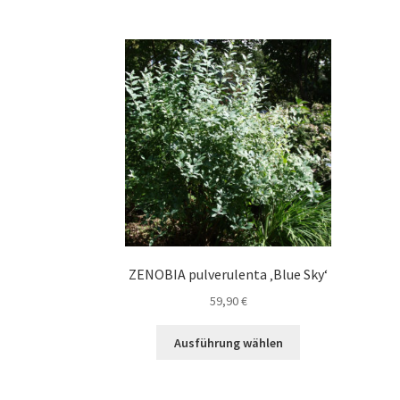
Varianten
auf.
Die
Optionen
können
auf
der
Produktseite
gewählt
werden
ZENOBIA pulverulenta ‚Blue Sky‘
59,90
€
Dieses
Ausführung wählen
Produkt
weist
mehrere