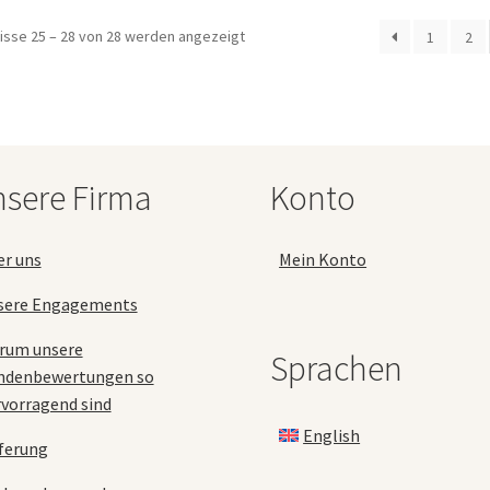
isse 25 – 28 von 28 werden angezeigt
1
2
sere Firma
Konto
er uns
Mein Konto
sere Engagements
rum unsere
Sprachen
ndenbewertungen so
vorragend sind
English
ferung