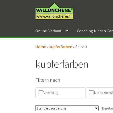
Zur
Zum
Navigation
Inhalt
springen
springen
Online-Verkauf
Coaching für den Ga
Home
»
kupferfarben
»
Seite 3
kupferfarben
Filtern nach
Vorrätig
Nicht vorr
Ergebn