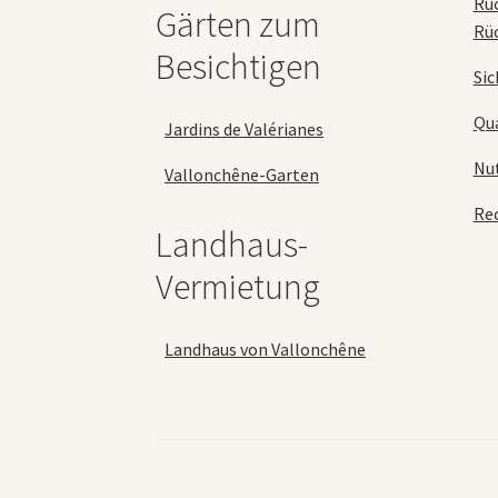
Rü
Gärten zum
Rü
Besichtigen
Sic
Qua
Jardins de Valérianes
Nu
Vallonchêne-Garten
Rec
Landhaus-
Vermietung
Landhaus von Vallonchêne