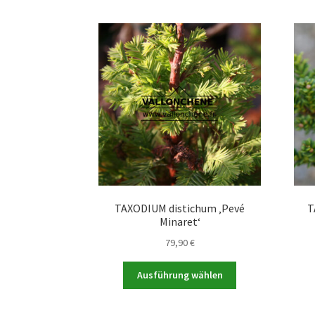
TAXODIUM distichum ‚Pevé
T
Minaret‘
79,90
€
Dieses
Ausführung wählen
Produkt
weist
mehrere